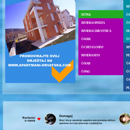
RI
ISTRA
Ö 
RIVIERA OPATIJA
Ö 
RIVIERA CRIKVENICA
DU
Ö KRK
Ö 
Ö CRES I LOSINJ
RI
RIVIERA SENJ
PE
Ö RAB
Ö
Ö PAG
Ö 
Ö 
P