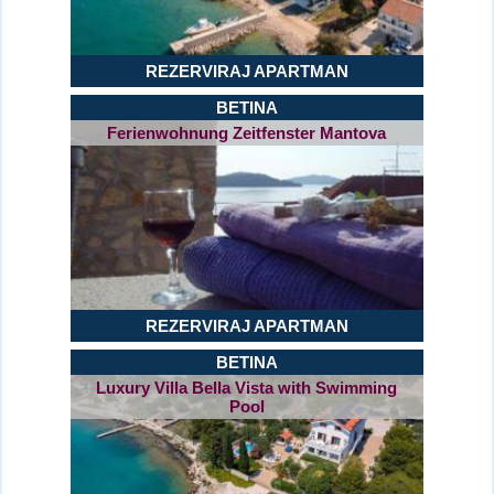
REZERVIRAJ APARTMAN
BETINA
Ferienwohnung Zeitfenster Mantova
REZERVIRAJ APARTMAN
BETINA
Luxury Villa Bella Vista with Swimming
Pool