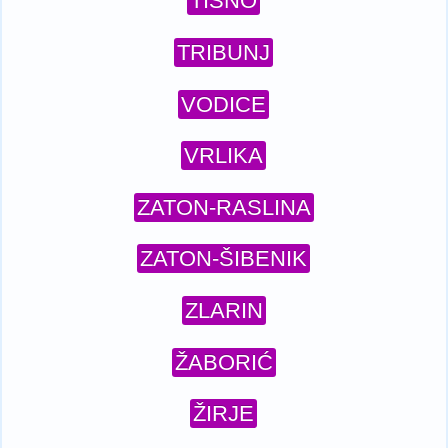
TISNO
TRIBUNJ
VODICE
VRLIKA
ZATON-RASLINA
ZATON-ŠIBENIK
ZLARIN
ŽABORIĆ
ŽIRJE