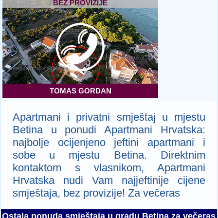
BEZ PROVIZIJE
TOMAS GORDAN
Apartmani i privatni smještaj u mjestu
Betina u ponudi Apartmani Hrvatska:
najbolje ocijenjeno jeftini apartmani i
sobe u mjestu Betina. Direktnim
kontaktom s vlasnikom, Apartmani
Hrvatska nudi Vam najjeftinije cijene
smještaja, bez provizije! Za večeras
Ostala ponuda smještaja u gradu Betina za večeras