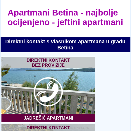
Apartmani Betina - najbolje
ocijenjeno - jeftini apartmani
Direktni kontakt s vlasnikom apartmana u gradu
Betina
DIREKTNI KONTAKT
BEZ PROVIZIJE
JADREŠIĆ APARTMANI
DIREKTNI KONTAKT