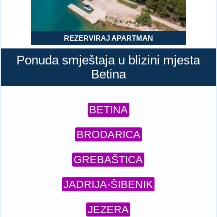
REZERVIRAJ APARTMAN
Ponuda smještaja u blizini mjesta
Betina
BETINA
BRODARICA
GREBAŠTICA
JADRIJA-ŠIBENIK
JEZERA