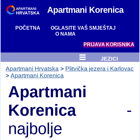
Apartmani
Korenica
POČETNA
OGLASITE VAŠ SMJEŠTAJ
O NAMA
PRIJAVA KORISNIKA
JEZICI
Apartmani Hrvatska
Plitvička jezera i Karlovac
Apartmani Korenica
Apartmani
Korenica
-
najbolje