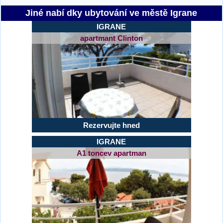
Jiné nabí dky ubytování ve městě Igrane
IGRANE
apartmant Clinton
Rezervujte hned
IGRANE
A1 toncev apartman