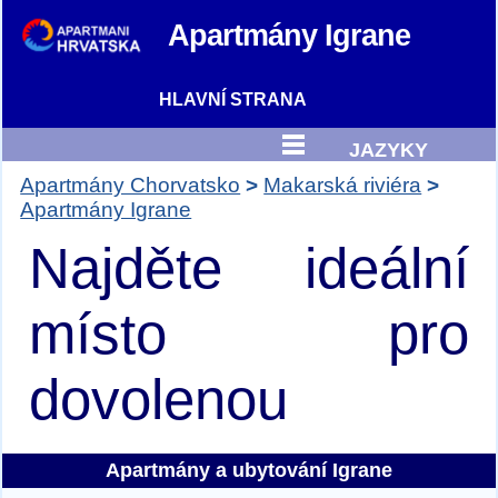
Apartmány
Igrane
HLAVNÍ STRANA
JAZYKY
Apartmány Chorvatsko
Makarská riviéra
Apartmány Igrane
Najděte ideální
místo pro
dovolenou
Apartmány a ubytování Igrane