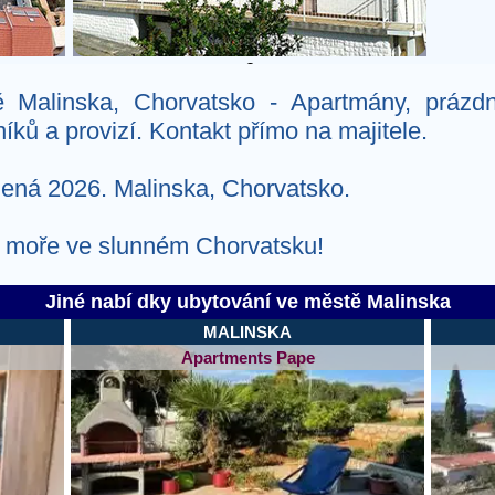
2
 Malinska, Chorvatsko - Apartmány, prázd
íků a provizí. Kontakt přímo na majitele.
lená 2026. Malinska, Chorvatsko.
 u moře ve slunném Chorvatsku!
Jiné nabí dky ubytování ve městě Malinska
MALINSKA
Apartments Pape