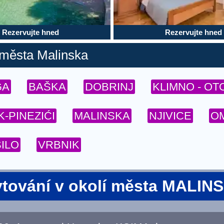
Rezervujte hned
Rezervujte hned
 města Malinska
GA
BAŠKA
DOBRINJ
KLIMNO - OT
K-PINEZIĆI
MALINSKA
NJIVICE
OM
ŠILO
VRBNIK
tování v okolí města MALIN