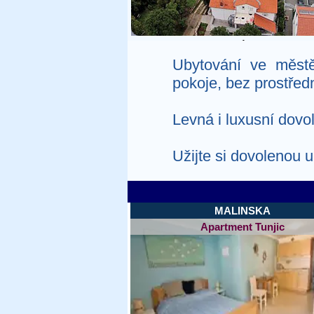
1
Ubytování ve městě
pokoje, bez prostředn
Levná i luxusní dovo
Užijte si dovolenou
MALINSKA
Apartment Tunjic