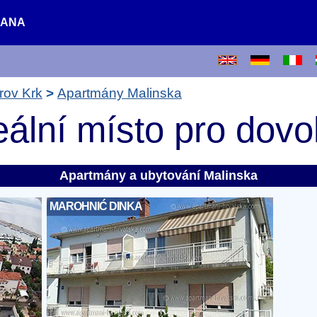
RANA
rov Krk
Apartmány Malinska
eální místo pro dov
Apartmány a ubytování Malinska
MAROHNIĆ DINKA