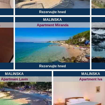
Rezervujte hned
MALINSKA
a
Apartment Miranda
Rezervujte hned
MALINSKA
MALINSKA
Apartmani Lavin
Apartment Iva