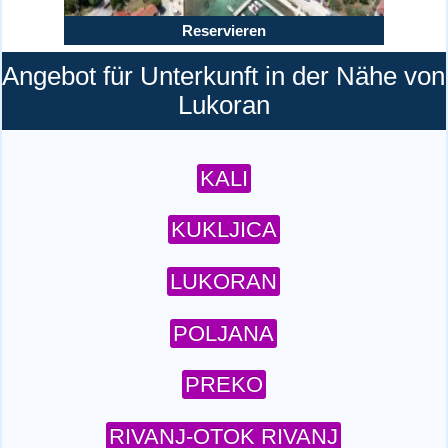
Reservieren
Angebot für Unterkunft in der Nähe von
Lukoran
KALI
KUKLJICA
LUKORAN
POLJANA
PREKO
RIVANJ-OTOK RIVANJ