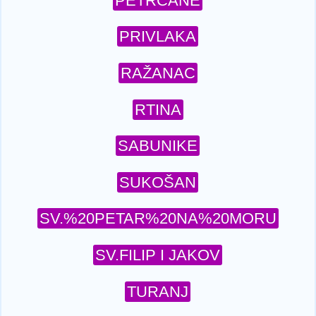
PETRČANE
PRIVLAKA
RAŽANAC
RTINA
SABUNIKE
SUKOŠAN
SV.%20PETAR%20NA%20MORU
SV.FILIP I JAKOV
TURANJ