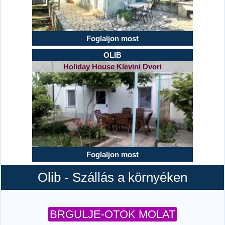
Foglaljon most
OLIB
Holiday House Klevini Dvori
Foglaljon most
Olib - Szállás a környéken
BRGULJE-OTOK MOLAT