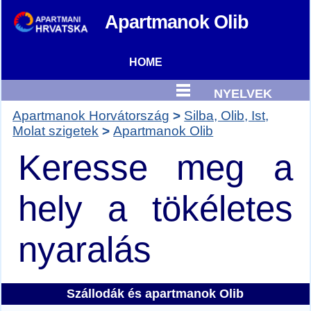
Apartmanok
Olib
HOME
NYELVEK
Apartmanok Horvátország
Silba, Olib, Ist,
Molat szigetek
Apartmanok Olib
Keresse meg a
hely a tökéletes
nyaralás
Szállodák és
apartmanok Olib