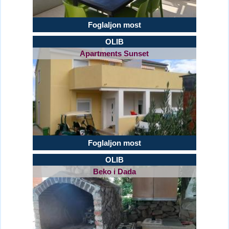
Foglaljon most
OLIB
Apartments Sunset
Foglaljon most
OLIB
Beko i Dada