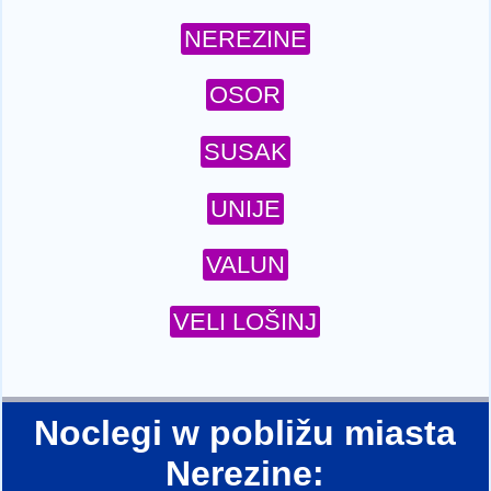
NEREZINE
OSOR
SUSAK
UNIJE
VALUN
VELI LOŠINJ
Noclegi w pobližu miasta
Nerezine: