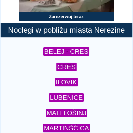
Zarezerwuj teraz
Noclegi w pobližu miasta Nerezine
BELEJ - CRES
CRES
ILOVIK
LUBENICE
MALI LOŠINJ
MARTINŠĆICA