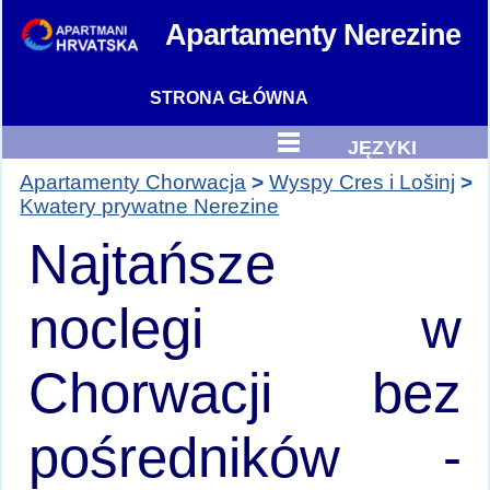
Apartamenty
Nerezine
STRONA GŁÓWNA
JĘZYKI
Apartamenty Chorwacja
Wyspy Cres i Lošinj
Kwatery prywatne Nerezine
Najtańsze
noclegi w
Chorwacji bez
pośredników -