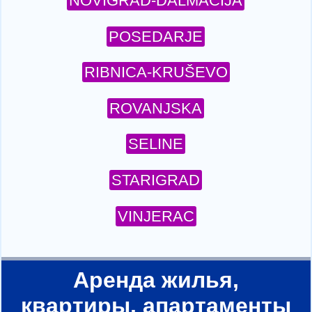
NOVIGRAD-DALMACIJA
POSEDARJE
RIBNICA-KRUŠEVO
ROVANJSKA
SELINE
STARIGRAD
VINJERAC
Аренда жилья,
квартиры, апартаменты