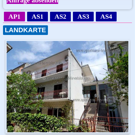
Anfrage absenden
AP1
AS1
AS2
AS3
AS4
LANDKARTE