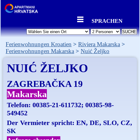
SPRACHEN
Ferienwohnungen Kroatien
Riviera Makarska
Ferienwohnungen Makarska
Nuić Željko
NUIĆ ŽELJKO
ZAGREBAČKA 19
Makarska
Telefon:
00385-21-611732; 00385-98-
549452
Der Vermieter spricht: EN, DE, SLO, CZ,
SK