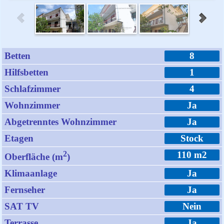
Betten
8
Hilfsbetten
1
Schlafzimmer
4
Wohnzimmer
Ja
Abgetrenntes Wohnzimmer
Ja
Etagen
Stock
2
110 m2
Oberfläche (m
)
Klimaanlage
Ja
Fernseher
Ja
SAT TV
Nein
Terrasse
Ja