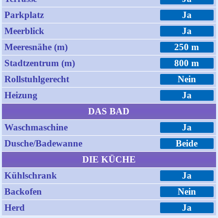
Parkplatz
Ja
Meerblick
Ja
Meeresnähe (m)
250 m
Stadtzentrum (m)
800 m
Rollstuhlgerecht
Nein
Heizung
Ja
DAS BAD
Waschmaschine
Ja
Dusche/Badewanne
Beide
DIE KÜCHE
Kühlschrank
Ja
Backofen
Nein
Herd
Ja