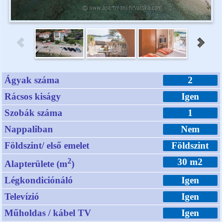
Ágyak száma
2
Rácsos kiságy
Igen
Szobák száma
1
Nappaliban
Nem
Földszint/ első emelet
Földszint
2
30 m2
Alapterülete (m
)
Légkondiciónáló
Igen
Televízió
Igen
Műholdas / kábel TV
Igen