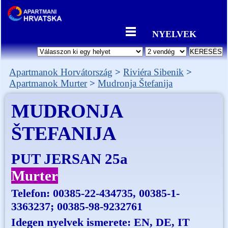
NYELVEK
Apartmanok Horvátország
Riviéra Sibenik
Apartmanok Murter
Mudronja Štefanija
MUDRONJA
ŠTEFANIJA
PUT JERSAN 25a
Murter
Telefon:
00385-22-434735, 00385-1-
3363237; 00385-98-9232761
Idegen nyelvek ismerete: EN, DE, IT