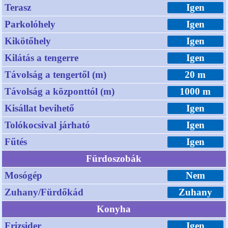
Terasz
Igen
Parkolóhely
Igen
Kikötőhely
Igen
Kilátás a tengerre
Igen
Távolság a tengertől (m)
20 m
Távolság a központtól (m)
1000 m
Kisállat bevihető
Igen
Tolókocsival járható
Igen
Fűtés
Igen
Fürdoszobák
Mosógép
Nem
Zuhany/Fürdőkád
Zuhany
Konyha
Frizsider
Igen