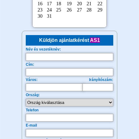
Küldjön ajánlatkérést
AS1
Név és vezetéknév:
Cím:
Város:
Irányítószám:
Ország:
Telefon
E-mail