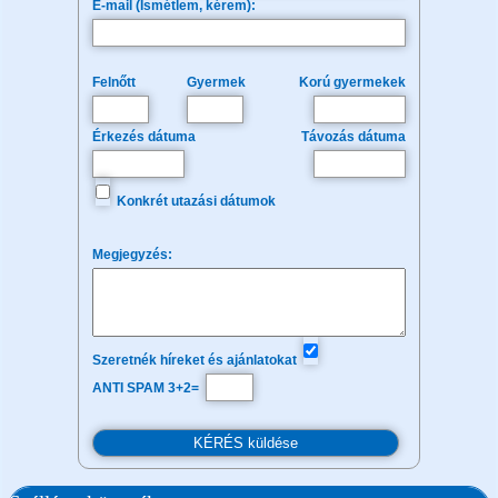
E-mail (Ismétlem, kérem):
Felnőtt
Gyermek
Korú gyermekek
Érkezés dátuma
Távozás dátuma
Konkrét utazási dátumok
Megjegyzés:
Szeretnék híreket és ajánlatokat
ANTI SPAM 3+2=