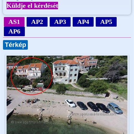
Küldje el kérdését
AS1
AP2
AP3
AP4
AP5
AP6
Térkép