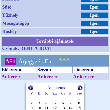
Sütő
Igen
Tűzhely
Igen
Mosogatógép
Igen
Rostély
Igen
További ajánlatok
Csónak, RENT-A-BOAT
***
AS1
Árjegyzék Eur
Előszezon
Szezon
Utószezon
Ár kérésre
Ár kérésre
Ár kérésre