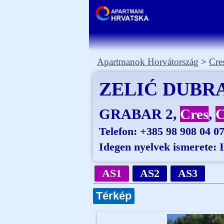
Apartmanok Horvátország
Cre
ZELIĆ DUBR
GRABAR 2
Cres
C
Telefon:
+385 98 908 04 07
Idegen nyelvek ismerete: 
AS1
AS2
AS3
Térkép