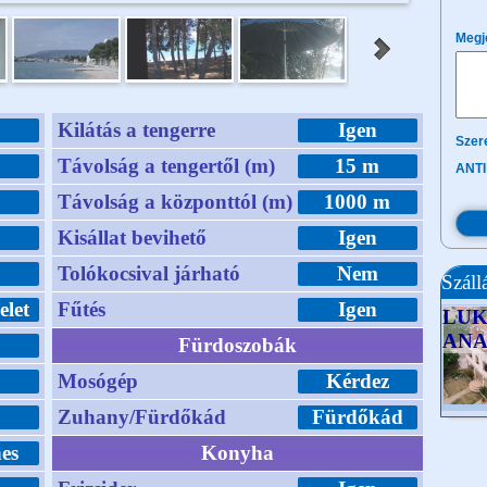
Megj
Kilátás a tengerre
Igen
Szere
m
Távolság a tengertől (m)
15 m
ANTI
Távolság a központtól (m)
1000 m
m
Kisállat bevihető
Igen
m
Tolókocsival járható
Nem
Száll
elet
Fűtés
Igen
LUK
AN
Fürdoszobák
Mosógép
Kérdez
Zuhany/Fürdőkád
Fürdőkád
es
Konyha