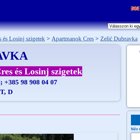
s és Losinj szigetek
Apartmanok Cres
Zelić Dubravka
AVKA
res és Losinj szigetek
; +385 98 908 04 07
IT, D
Név 