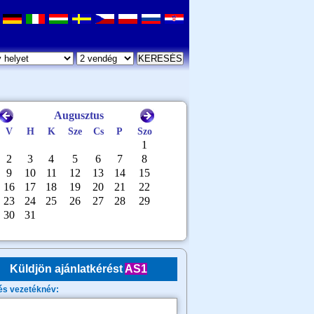
Küldjön ajánlatkérést
AS1
és vezetéknév: