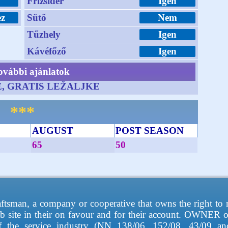
Frizsider
Igen
ez
Sütő
Nem
Tűzhely
Igen
Kávéfőző
Igen
ovábbi ajánlatok
, GRATIS LEŽALJKE
***
p
AUGUST
POST SEASON
65
50
raftsman, a company or cooperative that owns the right t
b site in their on favour and for their account. OWNER of
 of the service industry (NN 138/06, 152/08, 43/09 a