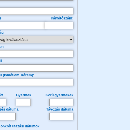
s:
Irányítószám:
ág:
on
il
il (Ismétlem, kérem):
tt
Gyermek
Korú gyermekek
zés dátuma
Távozás dátuma
onkrét utazási dátumok