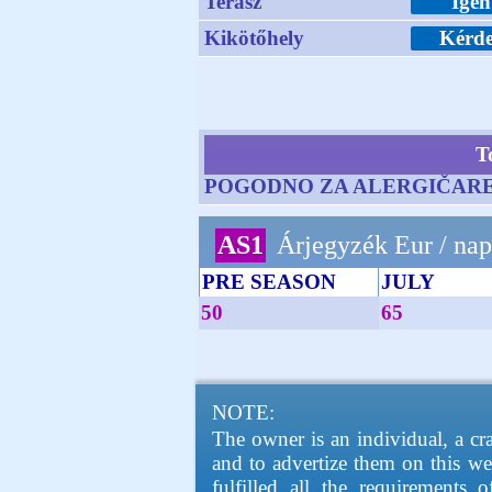
Terasz
Igen
Kikötőhely
Kérd
T
POGODNO ZA ALERGIČARE
AS1
Árjegyzék Eur / na
PRE SEASON
JULY
50
65
NOTE:
The owner is an individual, a c
and to advertize them on this we
fulfilled all the requirements