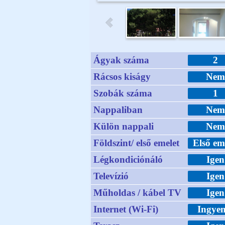
Ágyak száma
2
Rácsos kiságy
Ne
Szobák száma
1
Nappaliban
Ne
Külön nappali
Ne
Földszint/ első emelet
Első em
Légkondiciónáló
Igen
Televízió
Igen
Műholdas / kábel TV
Igen
Internet (Wi-Fi)
Ingyen