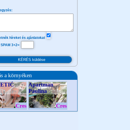
egyzés:
tnék híreket és ajánlatokat
 SPAM 3+2=
ás a környéken
ETIĆ
Apartman
A
Paulina
Cres
Cres