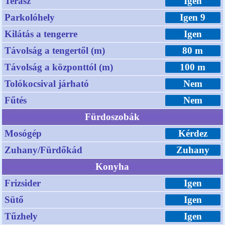
Terasz
Igen
Parkolóhely
Igen 9
Kilátás a tengerre
Igen
Távolság a tengertől (m)
80 m
Távolság a központtól (m)
100 m
Tolókocsival járható
Nem
Fűtés
Nem
Fürdoszobák
Mosógép
Kérdez
Zuhany/Fürdőkád
Zuhany
Konyha
Frizsider
Igen
Sütő
Igen
Tűzhely
Igen