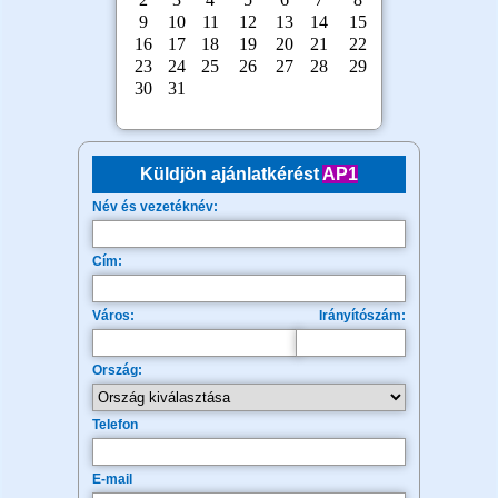
Küldjön ajánlatkérést
AP1
Név és vezetéknév:
Cím:
Város:
Irányítószám:
Ország:
Telefon
E-mail