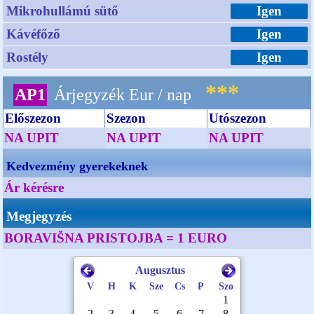
Mikrohullámú sütő
Igen
Kávéfőző
Igen
Rostély
Igen
***
AP1
Árjegyzék Eur / nap
Előszezon
Szezon
Utószezon
NA UPIT
NA UPIT
NA UPIT
Kedvezmény gyerekeknek
Ár kérésre
Megjegyzés
BORAVIŠNA PRISTOJBA = 1 EURO