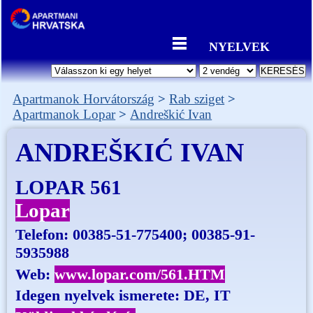
NYELVEK
Apartmanok Horvátország
Rab sziget
Apartmanok Lopar
Andreškić Ivan
ANDREŠKIĆ IVAN
LOPAR 561
Lopar
Telefon:
00385-51-775400; 00385-91-
5935988
Web:
www.lopar.com/561.HTM
Idegen nyelvek ismerete: DE, IT