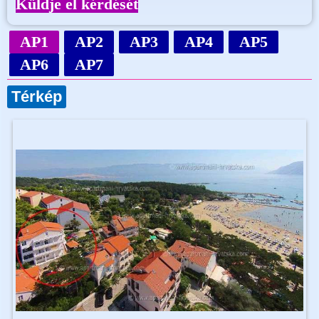
Küldje el kérdését
AP1
AP2
AP3
AP4
AP5
AP6
AP7
Térkép