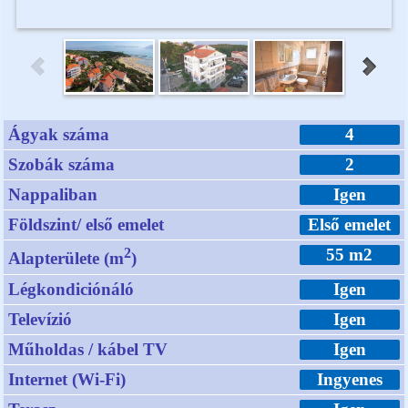
Ágyak száma
4
Szobák száma
2
Nappaliban
Igen
Földszint/ első emelet
Első emelet
2
55 m2
Alapterülete (m
)
Légkondiciónáló
Igen
Televízió
Igen
Műholdas / kábel TV
Igen
Internet (Wi-Fi)
Ingyenes