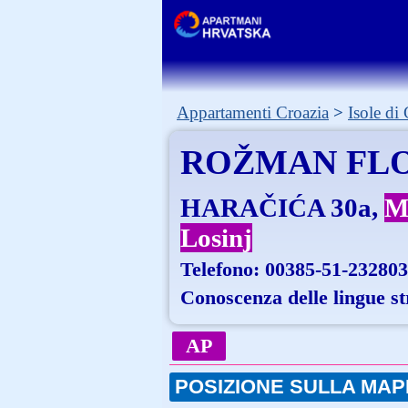
Appartamenti Croazia
Isole di
ROŽMAN FL
HARAČIĆA 30a
M
Losinj
Telefono:
00385-51-232803
Conoscenza delle lingue s
AP
POSIZIONE SULLA MAP