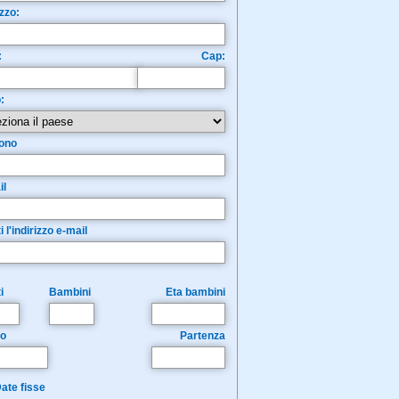
izzo:
:
Cap:
:
fono
il
i l'indirizzo e-mail
i
Bambini
Eta bambini
vo
Partenza
ate fisse