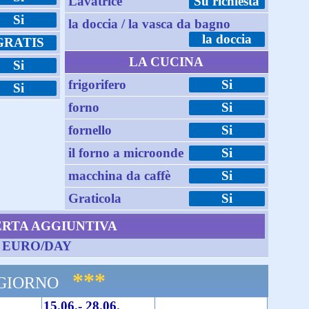
Lavatrice
Su richiesta
Si
la doccia / la vasca da bagno
la doccia
GRATIS
LA CUCINA
Si
frigorifero
Si
Si
forno
Si
fornello
Si
il forno a microonde
Si
macchina da caffè
Si
Graticola
Si
ERTA AGGIUNTIVA
5 EURO/DAY
***
 GIORNO
15.06.- 28.06.