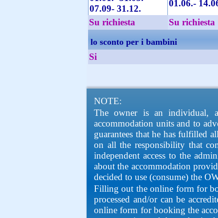
01.06.- 14.0
07.09- 31.12.
Su richiesta
Su richiesta
lo sconto per i bambini
Si
NOTE:
The owner is an individual, 
accommodation units and to adve
guarantees that he has fulfilled 
on all the responsibility that
independent access to the adminis
about the accommodation provide
decided to use (consume) the O
Filling out the online form for 
processed and/or can be accredite
online form for booking the accom