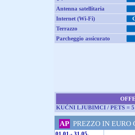
Antenna satellitaria
Internet (Wi-Fi)
Terrazzo
Parcheggio assicurato
OFF
KUĆNI LJUBIMCI / PETS = 
AP
PREZZO IN EURO
01.01.- 31.05.