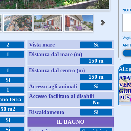
NOT
Vogli
2
Vista mare
Si
ANTI
1
Distanza dal mare (m)
150 m
Allog
1
Distanza dal centro (m)
150 m
APA
Si
VEM
Accesso agli animali
Si
1
GO
Accesso facilitato ai disabili
PUŠ
ano terra
No
50 m2
Riscaldamento
Si
Si
IL BAGNO
Si