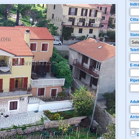
Indir
Citta
Stato
Tele
E-ma
Ripet
Adult
Arri
D