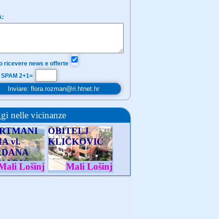
A:
o ricevere news e offerte
 SPAM 2+1=
gi nelle vicinanze
RTMANI
OBITELJ
A vl.
KLIČKOVIĆ
RDANA
KARIĆ
Mali Lošinj
Mali Lošinj