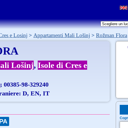
 Cres e Losinj
Appartamenti Mali Lošinj
Rožman Flora
ORA
ali Lošinj
Isole di Cres e
; 00385-98-329240
traniere: D, EN, IT
Cogn
PA