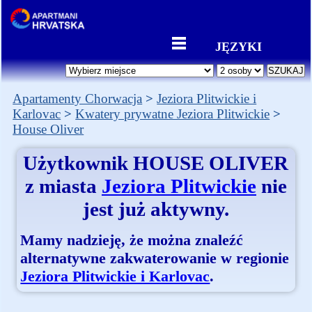
JĘZYKI
Apartamenty Chorwacja
Jeziora Plitwickie i
Karlovac
Kwatery prywatne Jeziora Plitwickie
House Oliver
Użytkownik
HOUSE OLIVER
z miasta
Jeziora Plitwickie
nie
jest już aktywny.
Mamy nadzieję, że można znaleźć
alternatywne zakwaterowanie w regionie
Jeziora Plitwickie i Karlovac
.