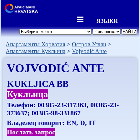
ЯЗЫКИ
Апартаменты Хорватия
Остров Углян
Апартаменты Кукльица
Vojvodić Ante
VOJVODIĆ ANTE
KUKLJICA BB
Кукльица
Телефон:
00385-23-317363, 00385-23-
373637; 00385-98-331867
Владелец говорит: EN, D, IT
Послать запрос