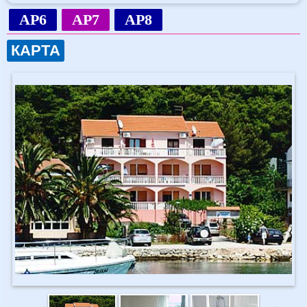
AP6
AP7
AP8
КАРТА