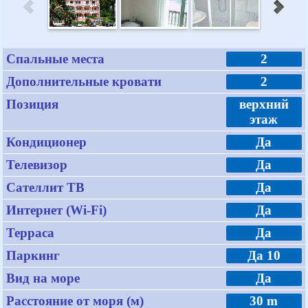
Спальные места
2
Дополнительные кровати
2
Позиция
верхний
этаж
Кондиционер
Да
Телевизор
Да
Сателлит ТВ
Да
Интернет (Wi-Fi)
Да
Терраса
Да
Паркинг
Да 10
Вид на море
Да
Расстояние от моря (м)
30 m