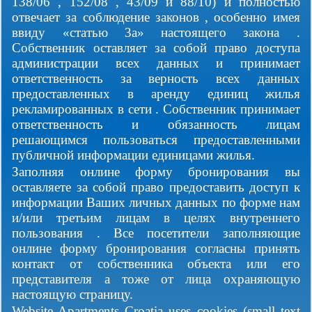
138/06 , 152/08 , 43/09 и 88/10) и полностью
отвечает за соблюдение законов , особенно имея
ввиду «статью 3а» настоящего закона .
Собственник оставляет за собой право доступа
администрации всех данных и принимает
ответственность за верность всех данных
предоставленных в аренду единиц жилья
рекламированных в сети . Собственник принимает
ответственность и обязанность лицам
решающимся пользоваться предоставленными
публичной информации единицами жилья.
Заполняя онлине форму бронирования вы
оставляете за собой право предоставить доступ к
информации Ваших личных данных по форме нам
и/или третьим лицам в целях внутреннего
пользования . Все посетители заполняющие
онлине форму бронирования согласны принять
контакт от собственника объекта или его
представителя а тоже от лица охраняющую
настоящую страницу.
Website Apartments Croatia uses cookies (small text