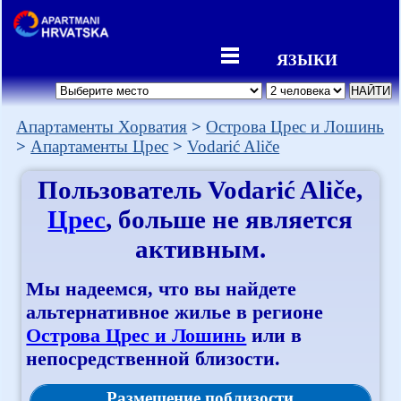
ЯЗЫКИ
Апартаменты Хорватия
Острова Црес и Лошинь
Апартаменты Црес
Vodarić Aliče
Пользователь
Vodarić Aliče
,
Црес
, больше не является
активным.
Мы надеемся, что вы найдете
альтернативное жилье в регионе
Острова Црес и Лошинь
или в
непосредственной близости.
Размещение поблизости