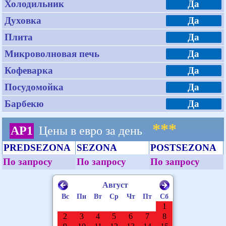
Холодильник
Да
Духовка
Да
Плита
Да
Микроволновая печь
Да
Кофеварка
Да
Посудомойка
Да
Барбекю
Да
***
AP1
Цены в евро за день
PREDSEZONA
SEZONA
POSTSEZONA
По запросу
По запросу
По запросу