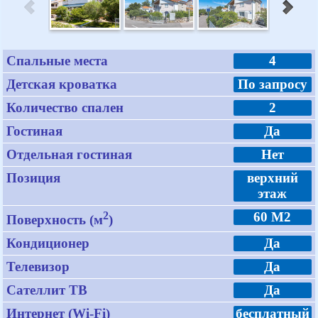
Спальные места
4
Детская кроватка
По запросу
Количество спален
2
Гостиная
Да
Отдельная гостиная
Нет
Позиция
верхний
этаж
2
60 M2
Поверхность (м
)
Кондиционер
Да
Телевизор
Да
Сателлит ТВ
Да
Интернет (Wi-Fi)
бесплатный