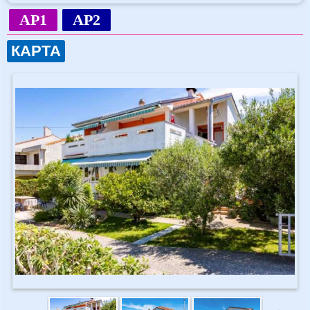
AP1
AP2
КАРТА