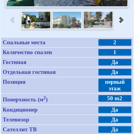
Спальные места
2
Количество спален
1
Гостиная
Да
Отдельная гостиная
Да
Позиция
первый
этаж
2
50 m2
Поверхность (м
)
Кондиционер
Да
Телевизор
Да
Сателлит ТВ
Да