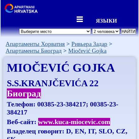
ЯЗЫКИ
Апартаменты Хорватия
Ривьера Задар
Апартаменты Биоград
Miočević Gojka
MIOČEVIĆ GOJKA
S.S.KRANJČEVIĆA 22
Биоград
Телефон:
00385-23-384217; 00385-23-
384217
Веб-сайт:
www.kuca-miocevic.com
Владелец говорит: D, EN, IT, SLO, CZ,