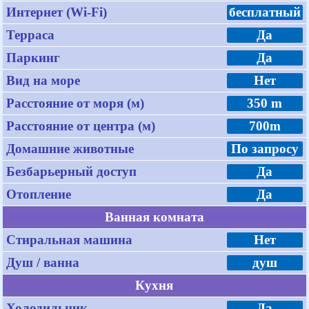
Интернет (Wi-Fi)
бесплатный
Терраса
Да
Паркинг
Да
Вид на море
Нет
Расстояние от моря (м)
350 m
Расстояние от центра (м)
700m
Домашние животные
По запросу
Безбарьерный доступ
Да
Отопление
Да
Ванная комната
Стиральная машина
Нет
Душ / ванна
душ
Кухня
Холодильник
Да