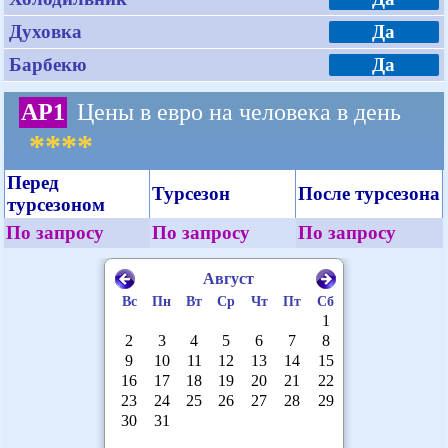
Духовка
Да
Барбекю
Да
AP1
Цены в евро на человека в день
****
Перед
Турсезон
После турсезона
турсезоном
По запросу
По запросу
По запросу