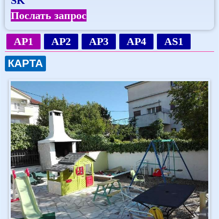
SK
Послать запрос
AP1
AP2
AP3
AP4
AS1
КАРТА