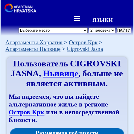
ЯЗЫКИ
Апартаменты Хорватия
Остров Крк
Апартаменты Ньивице
Cigrovski Jasna
Пользователь
CIGROVSKI
JASNA
,
Ньивице
, больше не
является активным.
Мы надеемся, что вы найдете
альтернативное жилье в регионе
Остров Крк
или в непосредственной
близости.
Размещение поблизости