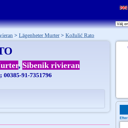
vieran
Lägenheter Murter
Kožulić Rato
TO
urter
Sibenik rivieran
; 00385-91-7351796
Efte