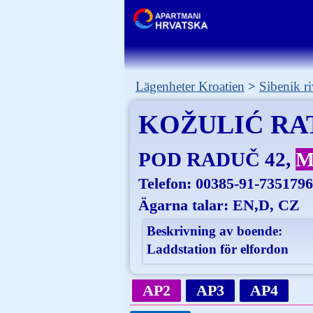
Lägenheter Kroatien
Sibenik ri
KOŽULIĆ RA
POD RADUČ 42
M
Telefon:
00385-91-7351796
Ägarna talar: EN,D, CZ
Beskrivning av boende:
Laddstation för elfordon
AP2
AP3
AP4