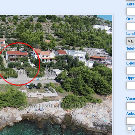
Adre
Ort:
Land
Telef
E-pos
Uppr
Vuxn
Anko
S