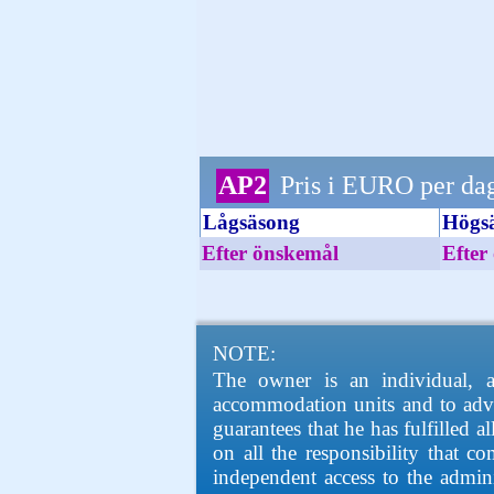
AP2
Pris i EURO per da
Lågsäsong
Högs
Efter önskemål
Efter
NOTE:
The owner is an individual, 
accommodation units and to adve
guarantees that he has fulfilled 
on all the responsibility that
independent access to the adminis