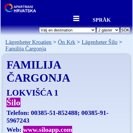
SPRÅK
Lägenheter Kroatien
Ön Krk
Lägenheter Šilo
Familija Čargonja
FAMILIJA
ČARGONJA
LOKVIŠĆA 1
Šilo
Telefon:
00385-51-852488; 00385-91-
5967243
Web:
www.siloapp.com