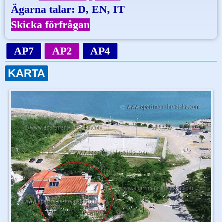
Ägarna talar: D, EN, IT
Skicka förfrågan
AP7
AP2
AP4
KARTA