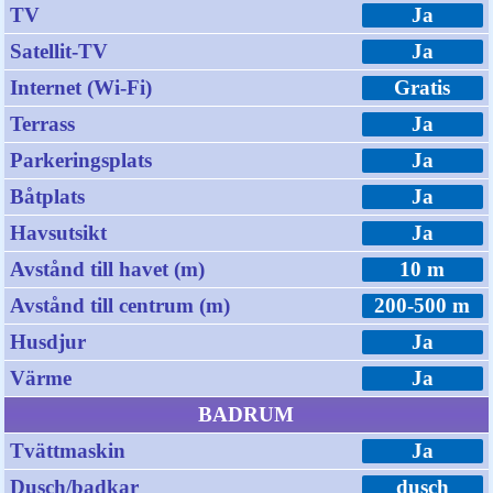
TV
Ja
Satellit-TV
Ja
Internet (Wi-Fi)
Gratis
Terrass
Ja
Parkeringsplats
Ja
Båtplats
Ja
Havsutsikt
Ja
Avstånd till havet (m)
10 m
Avstånd till centrum (m)
200-500 m
Husdjur
Ja
Värme
Ja
BADRUM
Tvättmaskin
Ja
Dusch/badkar
dusch