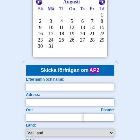
Skicka förfrågan om
AP2
Efternamn och namn:
Adress:
Ort:
Postnr:
Land: