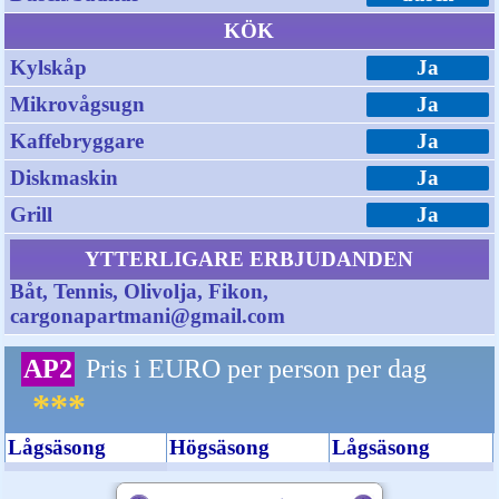
KÖK
Kylskåp
Ja
Mikrovågsugn
Ja
Kaffebryggare
Ja
Diskmaskin
Ja
Grill
Ja
YTTERLIGARE ERBJUDANDEN
Båt, Tennis, Olivolja, Fikon,
cargonapartmani@gmail.com
AP2
Pris i EURO per person per dag
***
Lågsäsong
Högsäsong
Lågsäsong