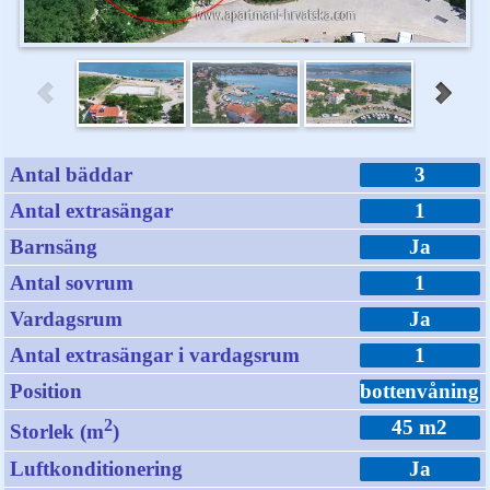
Antal bäddar
3
Antal extrasängar
1
Barnsäng
Ja
Antal sovrum
1
Vardagsrum
Ja
Antal extrasängar i vardagsrum
1
Position
bottenvåning
2
45 m2
Storlek (m
)
Luftkonditionering
Ja