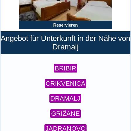
Reservieren
Angebot für Unterkunft in der Nähe von
Dramalj
BRIBIR
CRIKVENICA
DRAMALJ
GRIŽANE
JADRANOVO