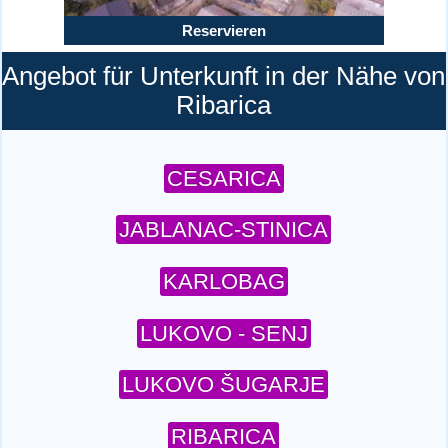
Reservieren
Angebot für Unterkunft in der Nähe von
Ribarica
CESARICA
JABLANAC-STINICA
KARLOBAG
LUKOVO - SENJ
LUKOVO ŠUGARJE
RIBARICA