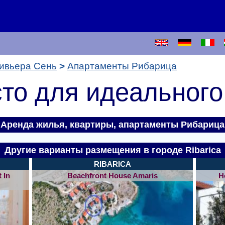
ивьера Сень
Апартаменты Рибарица
то для идеального
Аренда жилья, квартиры,
апартаменты Рибарица
Другие варианты размещения в городе Ribarica
RIBARICA
 In
Beachfront House Amaris
H