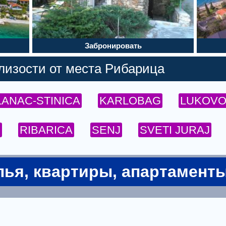
Забронировать
изости от места Рибарица
LANAC-STINICA
KARLOBAG
LUKOVO 
E
RIBARICA
SENJ
SVETI JURAJ
ья, квартиры, апартамент