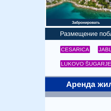
Забронировать
Размещение побл
CESARICA
JAB
LUKOVO ŠUGARJ
Аренда жил