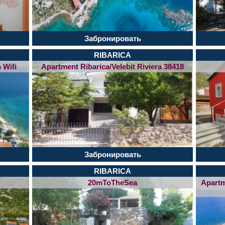
Забронировать
RIBARICA
 Wifi
Apartment Ribarica/Velebit Riviera 38418
Забронировать
RIBARICA
20mToTheSea
Apartm