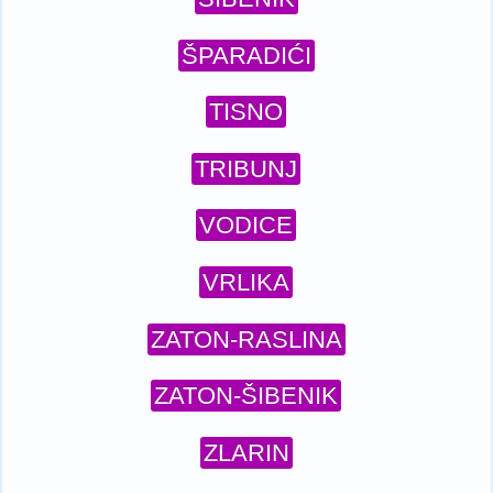
ŠPARADIĆI
TISNO
TRIBUNJ
VODICE
VRLIKA
ZATON-RASLINA
ZATON-ŠIBENIK
ZLARIN