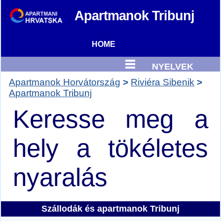
Apartmanok
Tribunj
HOME
NYELVEK
Apartmanok Horvátország
Riviéra Sibenik
Apartmanok Tribunj
Keresse meg a
hely a tökéletes
nyaralás
Szállodák és
apartmanok Tribunj