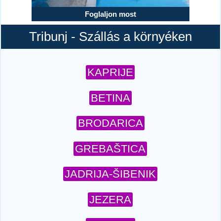
Foglaljon most
Tribunj - Szállás a környéken
KAPRIJE
BETINA
BRODARICA
GREBAŠTICA
JADRIJA-ŠIBENIK
JEZERA