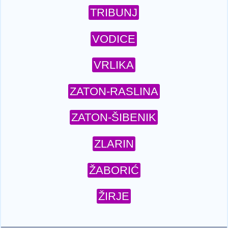
TRIBUNJ
VODICE
VRLIKA
ZATON-RASLINA
ZATON-ŠIBENIK
ZLARIN
ŽABORIĆ
ŽIRJE