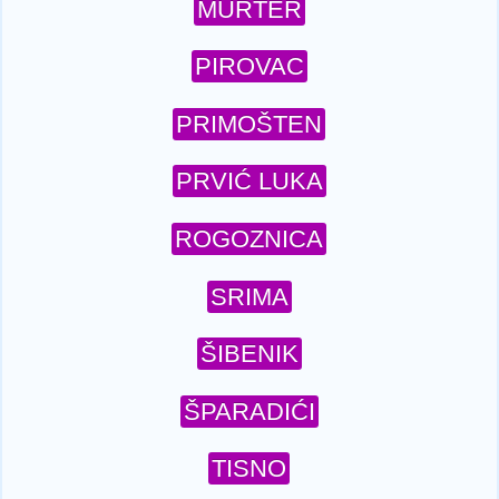
MURTER
PIROVAC
PRIMOŠTEN
PRVIĆ LUKA
ROGOZNICA
SRIMA
ŠIBENIK
ŠPARADIĆI
TISNO