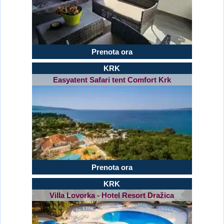
Prenota ora
KRK
Easyatent Safari tent Comfort Krk
Prenota ora
KRK
Villa Lovorka - Hotel Resort Dražica