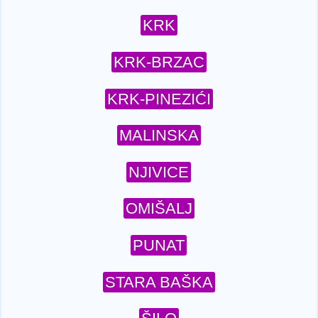
KRK
KRK-BRZAC
KRK-PINEZIĆI
MALINSKA
NJIVICE
OMIŠALJ
PUNAT
STARA BAŠKA