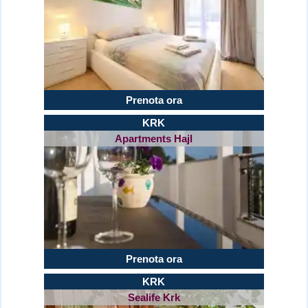
Prenota ora
KRK
Apartments Hajl
Prenota ora
KRK
Sealife Krk