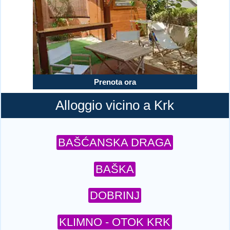
Prenota ora
Alloggio vicino a Krk
BAŠĆANSKA DRAGA
BAŠKA
DOBRINJ
KLIMNO - OTOK KRK