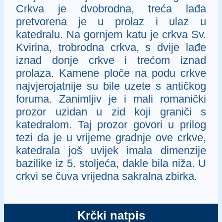
Crkva je dvobrodna, treća lađa
pretvorena je u prolaz i ulaz u
katedralu. Na gornjem katu je crkva Sv.
Kvirina, trobrodna crkva, s dvije lađe
iznad donje crkve i trećom iznad
prolaza. Kamene ploče na podu crkve
najvjerojatnije su bile uzete s antičkog
foruma. Zanimljiv je i mali romanički
prozor uzidan u zid koji graniči s
katedralom. Taj prozor govori u prilog
tezi da je u vrijeme gradnje ove crkve,
katedrala još uvijek imala dimenzije
bazilike iz 5. stoljeća, dakle bila niža. U
crkvi se čuva vrijedna sakralna zbirka.
Krčki natpis