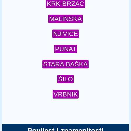
KRK-BRZAC
MALINSKA
NJIVICE
PUNAT
STARA BAŠKA
ŠILO
VRBNIK
Povijest i znamenitosti