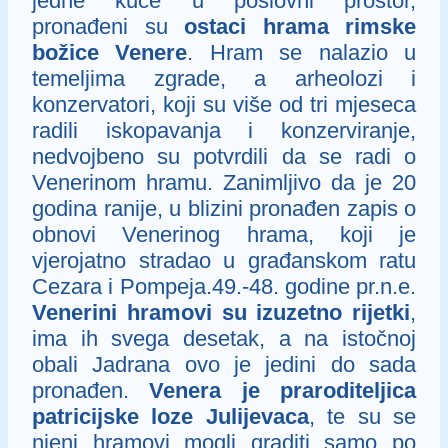
jedne kuće u poslovni prostor,
pronađeni su
ostaci hrama rimske
božice Venere
. Hram se nalazio u
temeljima zgrade, a arheolozi i
konzervatori, koji su više od tri mjeseca
radili iskopavanja i konzerviranje,
nedvojbeno su potvrdili da se radi o
Venerinom hramu. Zanimljivo da je 20
godina ranije, u blizini pronađen zapis o
obnovi Venerinog hrama, koji je
vjerojatno stradao u građanskom ratu
Cezara i Pompeja.49.-48. godine pr.n.e.
Venerini hramovi su izuzetno rijetki
,
ima ih svega desetak, a na istočnoj
obali Jadrana ovo je jedini do sada
pronađen.
Venera je praroditeljica
patricijske loze Julijevaca
, te su se
njeni hramovi mogli graditi samo po