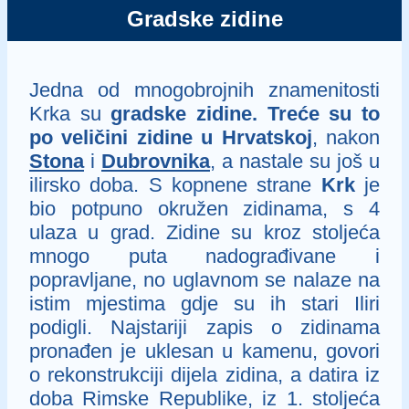
Gradske zidine
Jedna od mnogobrojnih znamenitosti
Krka su
gradske zidine. Treće su to
po veličini zidine u Hrvatskoj
, nakon
Stona
i
Dubrovnika
, a nastale su još u
ilirsko doba. S kopnene strane
Krk
je
bio potpuno okružen zidinama, s 4
ulaza u grad. Zidine su kroz stoljeća
mnogo puta nadograđivane i
popravljane, no uglavnom se nalaze na
istim mjestima gdje su ih stari Iliri
podigli. Najstariji zapis o zidinama
pronađen je uklesan u kamenu, govori
o rekonstrukciji dijela zidina, a datira iz
doba Rimske Republike, iz 1. stoljeća