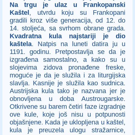
Na trgu je ulaz u Frankopanski
Kaštel
, utvrdu koju su Frankopani
gradili kroz više generacija, od 12. do
14. stoljeća, sa svrhom obrane grada.
Kvadratna kula najstariji je dio
kaštela
. Natpis na luneti datira ju u
1191. godinu. Pretpostavlja se da je
izgrađena samostalno, a kako su u
slojevima zidova pronađene freske,
moguće je da je služila i za liturgijska
slavlja. Kasnije je služila kao sudnica.
Austrijska kula tako je nazvana jer je
obnovljena u doba Austrougarske.
Otkrivene su barem četiri faze izgradnje
ove kule, koje još nisu u potpunosti
objašnjene. Kada je uklopljena u kaštel,
kula je preuzela ulogu stražarnice,