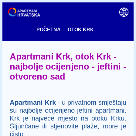
POČETNA
OTOK KRK
Apartmani Krk, otok Krk -
najbolje ocijenjeno - jeftini -
otvoreno sad
Apartmani Krk
- u privatnom smještaju
su najbolje ocijenjeno jeftini apartmani.
Krk je najveće mjesto na otoku Krku.
Šljunčane ili stjenovite plaže, more je
čisto.