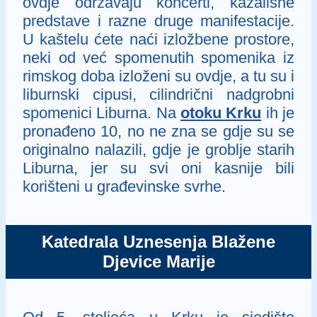
ovdje održavaju koncerti, kazališne
predstave i razne druge manifestacije.
U kaštelu ćete naći izložbene prostore,
neki od već spomenutih spomenika iz
rimskog doba izloženi su ovdje, a tu su i
liburnski cipusi, cilindrični nadgrobni
spomenici Liburna. Na
otoku Krku
ih je
pronađeno 10, no ne zna se gdje su se
originalno nalazili, gdje je groblje starih
Liburna, jer su svi oni kasnije bili
korišteni u građevinske svrhe.
Katedrala Uznesenja Blažene
Djevice Marije