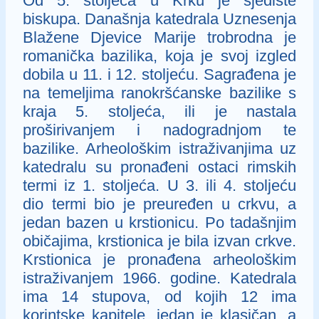
Od 5. stoljeća u Krku je sjedište
biskupa. Današnja katedrala Uznesenja
Blažene Djevice Marije trobrodna je
romanička bazilika, koja je svoj izgled
dobila u 11. i 12. stoljeću. Sagrađena je
na temeljima ranokršćanske bazilike s
kraja 5. stoljeća, ili je nastala
proširivanjem i nadogradnjom te
bazilike. Arheološkim istraživanjima uz
katedralu su pronađeni ostaci rimskih
termi iz 1. stoljeća. U 3. ili 4. stoljeću
dio termi bio je preuređen u crkvu, a
jedan bazen u krstionicu. Po tadašnjim
običajima, krstionica je bila izvan crkve.
Krstionica je pronađena arheološkim
istraživanjem 1966. godine. Katedrala
ima 14 stupova, od kojih 12 ima
korintske kapitele, jedan je klasičan, a