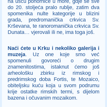
na ušću ponornice u more, gdje se sve
do 20. stoljeća pralo rublje, zatim dva
spomenika nulte kategorije u blizini
grada, predromanička crkvica Sv.
Krševana, te ranoromanička crkvica Sv.
Dunata… vjerovali ili ne, ima toga još.
Naći ćete u Krku i nekoliko galerija i
muzeja
. Uz one koje smo već
spomenuli govoreći o drugim
znamenitostima, istaknut ćemo još
arheološku zbirku iz rimskog i
predrimskog doba Fortis, te Mozaico,
obiteljsku kuću koja u svom podrumu
krije ostatke rimskih termi, s dijelom
bazena i očuvanim mozaikom.