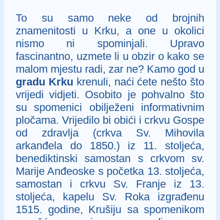
To su samo neke od brojnih
znamenitosti u Krku, a one u okolici
nismo ni spominjali. Upravo
fascinantno, uzmete li u obzir o kako se
malom mjestu radi, zar ne? Kamo god u
gradu Krku
krenuli, naći ćete nešto što
vrijedi vidjeti. Osobito je pohvalno što
su spomenici obilježeni informativnim
pločama. Vrijedilo bi obići i crkvu Gospe
od zdravlja (crkva Sv. Mihovila
arkanđela do 1850.) iz 11. stoljeća,
benediktinski samostan s crkvom sv.
Marije Anđeoske s početka 13. stoljeća,
samostan i crkvu Sv. Franje iz 13.
stoljeća, kapelu Sv. Roka izgrađenu
1515. godine, Krušiju sa spomenikom