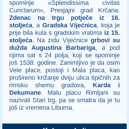
spominje «Splendissima civitas
Curictarum», Presjajni grad Krčana.
Zdenac na trgu potječe iz 16.
stoljeća
, a
Gradska Vijećnica
, koja je
prije bila kula s gradskim vratima
iz 15.
stoljeća
. Na zidu Vijećnice
grbovi su
dužda Augustina Barbariga
, a pod
njima sat s 24 polja, koji se spominje
još 1538. godine. Zanimljivo je da osim
Vele place, postoji i Mala placa, kao
prošireno križanje dviju ulica tipičnih za
rimsku shemu gradova,
Karda i
Dekumane
. Malu placu Rimljani su
nazivali Stari trg, pa se smatra da je tu
još iz vremena Liburna.