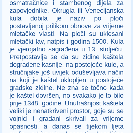
osmatračnice i stambenog dijela za
zapovjednike. Okrugla ili Venecijanska
kula dobila je naziv po ploči
postavljenoj prilikom obnove za vrijeme
mletačke vlasti. Na ploči su uklesani
mletački lav, natpis i godina 1500. Kula
je vjerojatno sagrađena u 13. stoljeću.
Pretpostavlja se da su zidine kaštela
dograđene kasnije, na postojeće kule, a
stručnjake još uvijek oduševljava način
na koji je kaštel uklopljen u postojeće
gradske zidine. Ne zna se točno kada
je kaštel dovršen, no svakako je to bilo
prije 1348. godine. Unutrašnjost kaštela
veliki je nenatkriveni prostor, gdje su se
vojnici i građani skrivali za vrijeme
opasnosti, a danas se tijekom ljeta