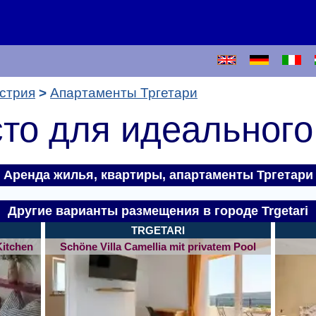
стрия
Апартаменты Тргетари
то для идеального
Аренда жилья, квартиры,
апартаменты Тргетари
Другие варианты размещения в городе Trgetari
TRGETARI
Kitchen
Schöne Villa Camellia mit privatem Pool