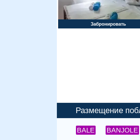
Забронировать
Размещение побл
BALE
BANJOLE