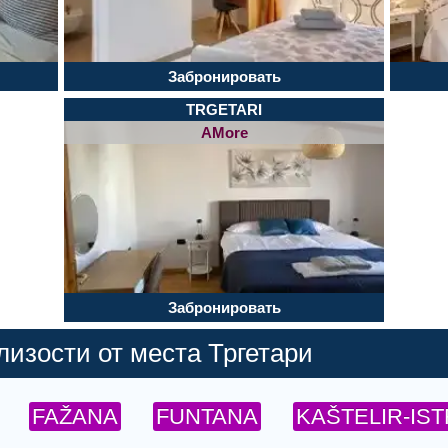
Забронировать
TRGETARI
AMore
Забронировать
изости от места Тргетари
FAŽANA
FUNTANA
KAŠTELIR-IS