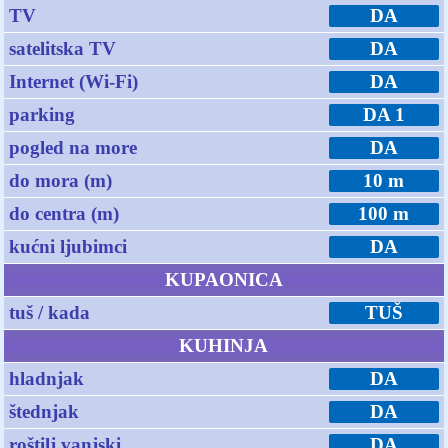
TV
DA
satelitska TV
DA
Internet (Wi-Fi)
DA
parking
DA 1
pogled na more
DA
do mora (m)
10 m
do centra (m)
100 m
kućni ljubimci
DA
KUPAONICA
tuš / kada
TUŠ
KUHINJA
hladnjak
DA
štednjak
DA
roštilj vanjski
DA