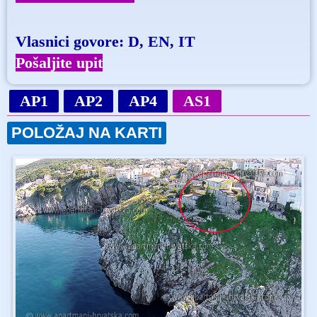
Vlasnici govore: D, EN, IT
Pošaljite upit
AP1
AP2
AP4
AS1
POLOŽAJ NA KARTI