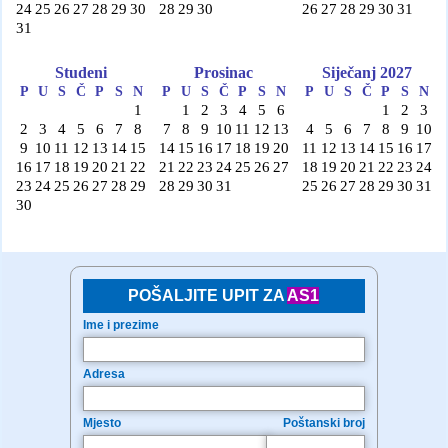
POŠALJITE UPIT ZA
AS1
Ime i prezime
Adresa
Mjesto
Poštanski broj