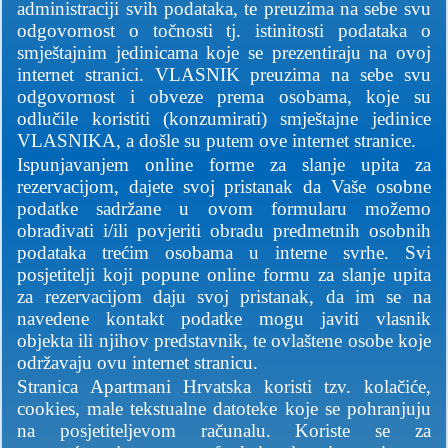
administraciji svih podataka, te preuzima na sebe svu
odgovornost o točnosti tj. istinitosti podataka o
smještajnim jedinicama koje se prezentiraju na ovoj
internet stranici. VLASNIK preuzima na sebe svu
odgovornost i obveze prema osobama, koje su
odlučile koristiti (konzumirati) smještajne jedinice
VLASNIKA, a došle su putem ove internet stranice.
Ispunjavanjem online forme za slanje upita za
rezervacijom, dajete svoj pristanak da Vaše osobne
podatke sadržane u ovom formularu možemo
obrađivati i/ili povjeriti obradu predmetnih osobnih
podataka trećim osobama u interne svrhe. Svi
posjetitelji koji popune online formu za slanje upita
za rezervacijom daju svoj pristanak, da im se na
navedene kontakt podatke mogu javiti vlasnik
objekta ili njihov predstavnik, te ovlaštene osobe koje
održavaju ovu internet stranicu.
Stranica Apartmani Hrvatska koristi tzv. kolačiće,
cookies, male tekstualne datoteke koje se pohranjuju
na posjetiteljevom računalu. Koriste se za