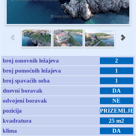
broj osnovnih ležajeva
2
broj pomoćnih ležajeva
1
broj spavaćih soba
1
dnevni boravak
DA
odvojeni boravak
NE
pozicija
PRIZEMLJE
kvadratura
25 m2
klima
DA