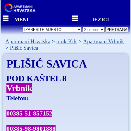
MENI
JEZICI
Apartmani Hrvatska
otok Krk
Apartmani Vrbnik
Plišić Savica
PLIŠIĆ SAVICA
POD KAŠTEL 8
Vrbnik
Telefon:
00385-51-857152
00385-98-9801888