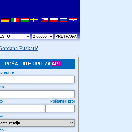
Gordana Puškarić
POŠALJITE UPIT ZA
AP1
 prezime
sa
to
Poštanski broj
va
on