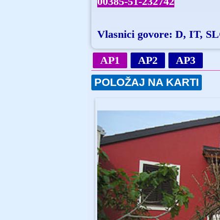
00385-51-232742
Vlasnici govore: D, IT, S
AP1
AP2
AP3
POLOŽAJ NA KARTI