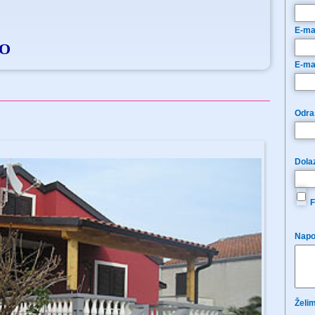
E-ma
LO
E-ma
Odras
Dola
F
Napo
Želim