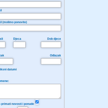
il
il (molimo ponovite)
li
Djeca
Dob djece
zak
Odlazak
iksni datumi
mene:
 primati novosti i ponude