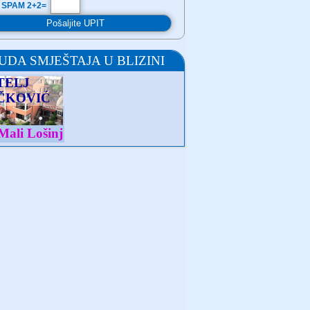
 SPAM 2+2=
UDA SMJEŠTAJA U BLIZINI
TELJ
ČKOVIĆ
Mali Lošinj