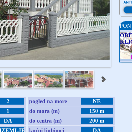
ANTI
PON
OBI
KLI
2
pogled na more
NE
1
do mora (m)
150 m
DA
do centra (m)
200 m
IZEMLJE
kućni ljubimci
DA