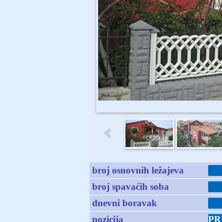
broj osnovnih ležajeva
broj spavaćih soba
dnevni boravak
pozicija
PR