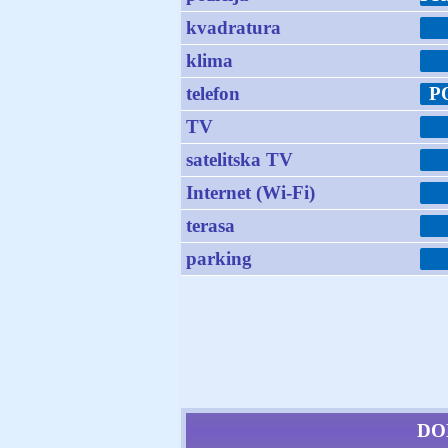
kvadratura
klima
telefon
P
TV
satelitska TV
Internet (Wi-Fi)
terasa
parking
DO