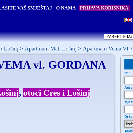
ASITE VAŠ SMJEŠTAJ
O NAMA
PRIJAVA KORISNIKA
 i Lošinj
Apartmani Mali Lošinj
Apartmani Vema Vl. 
VEMA vl. GORDANA
Ime i
Adre
ošinj
otoci Cres i Lošinj
Mjes
Drža
Telef