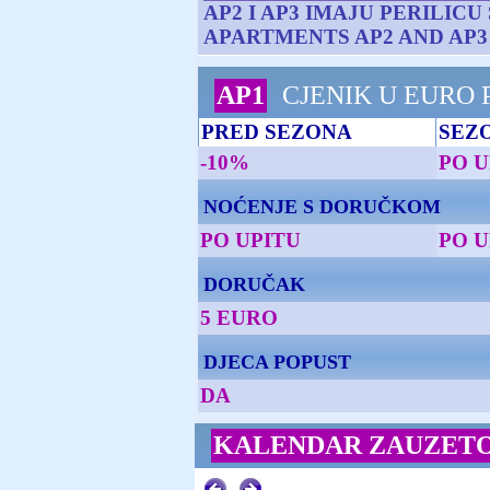
AP2 I AP3 IMAJU PERILICU
APARTMENTS AP2 AND AP3
AP1
CJENIK U EURO 
PRED SEZONA
SEZ
-10%
PO U
NOĆENJE S DORUČKOM
PO UPITU
PO U
DORUČAK
5 EURO
DJECA POPUST
DA
KALENDAR ZAUZETO