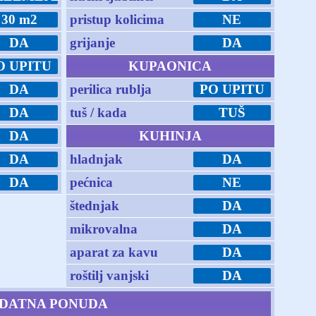
30 m2
pristup kolicima
NE
DA
grijanje
DA
O UPITU
KUPAONICA
DA
perilica rublja
PO UPITU
DA
tuš / kada
TUŠ
DA
KUHINJA
DA
hladnjak
DA
DA
pećnica
NE
štednjak
DA
mikrovalna
DA
aparat za kavu
DA
roštilj vanjski
DA
DATNA PONUDA