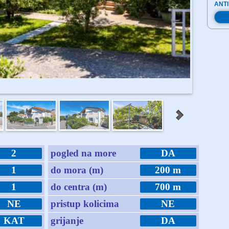
ANTI
2
pogled na more
DA
1
do mora (m)
200 m
1
do centra (m)
700 m
NE
pristup kolicima
NE
KAT
grijanje
DA