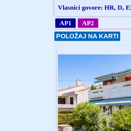
Vlasnici govore: HR, D, 
AP1
AP2
POLOŽAJ NA KARTI