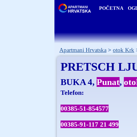
POČETNA
OGL
Apartmani Hrvatska
otok Krk
PRETSCH LJ
BUKA 4
Punat
ot
Telefon:
00385-51-854577
00385-91-117 21 499