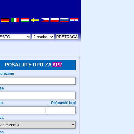
POŠALJITE UPIT ZA
AP2
 prezime
sa
to
Poštanski broj
va
on