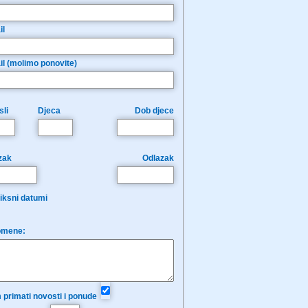
il
il (molimo ponovite)
li
Djeca
Dob djece
zak
Odlazak
iksni datumi
mene:
 primati novosti i ponude