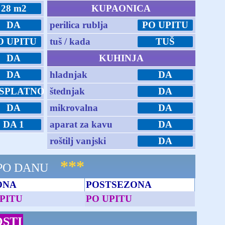
28 m2
KUPAONICA
DA
perilica rublja
PO UPITU
O UPITU
tuš / kada
TUŠ
DA
KUHINJA
DA
hladnjak
DA
SPLATNO
štednjak
DA
DA
mikrovalna
DA
DA 1
aparat za kavu
DA
roštilj vanjski
DA
***
 PO DANU
ONA
POSTSEZONA
PITU
PO UPITU
STI