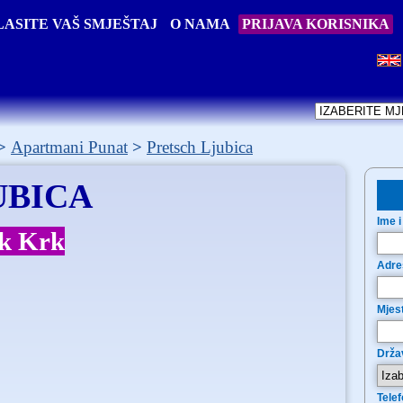
ASITE VAŠ SMJEŠTAJ
O NAMA
PRIJAVA KORISNIKA
Apartmani Punat
Pretsch Ljubica
UBICA
Ime i
ok Krk
Adre
Mjes
Drža
Telef