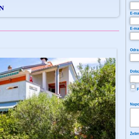
EN
E-ma
E-ma
Odras
Dola
F
Napo
Želim