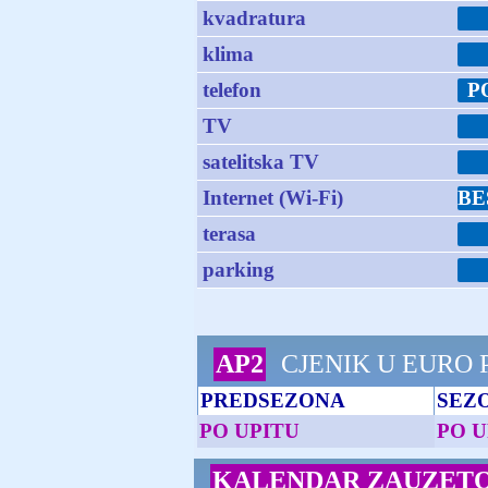
kvadratura
klima
telefon
P
TV
satelitska TV
Internet (Wi-Fi)
BE
terasa
parking
AP2
CJENIK U EURO
PREDSEZONA
SEZ
PO UPITU
PO U
KALENDAR ZAUZETO