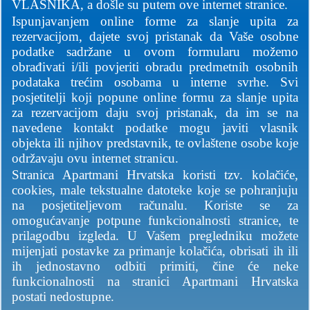
VLASNIKA, a došle su putem ove internet stranice.
Ispunjavanjem online forme za slanje upita za
rezervacijom, dajete svoj pristanak da Vaše osobne
podatke sadržane u ovom formularu možemo
obrađivati i/ili povjeriti obradu predmetnih osobnih
podataka trećim osobama u interne svrhe. Svi
posjetitelji koji popune online formu za slanje upita
za rezervacijom daju svoj pristanak, da im se na
navedene kontakt podatke mogu javiti vlasnik
objekta ili njihov predstavnik, te ovlaštene osobe koje
održavaju ovu internet stranicu.
Stranica Apartmani Hrvatska koristi tzv. kolačiće,
cookies, male tekstualne datoteke koje se pohranjuju
na posjetiteljevom računalu. Koriste se za
omogućavanje potpune funkcionalnosti stranice, te
prilagodbu izgleda. U Vašem pregledniku možete
mijenjati postavke za primanje kolačića, obrisati ih ili
ih jednostavno odbiti primiti, čine će neke
funkcionalnosti na stranici Apartmani Hrvatska
postati nedostupne.