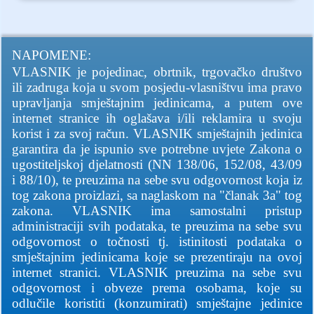
NAPOMENE:
VLASNIK je pojedinac, obrtnik, trgovačko društvo
ili zadruga koja u svom posjedu-vlasništvu ima pravo
upravljanja smještajnim jedinicama, a putem ove
internet stranice ih oglašava i/ili reklamira u svoju
korist i za svoj račun. VLASNIK smještajnih jedinica
garantira da je ispunio sve potrebne uvjete Zakona o
ugostiteljskoj djelatnosti (NN 138/06, 152/08, 43/09
i 88/10), te preuzima na sebe svu odgovornost koja iz
tog zakona proizlazi, sa naglaskom na "članak 3a" tog
zakona. VLASNIK ima samostalni pristup
administraciji svih podataka, te preuzima na sebe svu
odgovornost o točnosti tj. istinitosti podataka o
smještajnim jedinicama koje se prezentiraju na ovoj
internet stranici. VLASNIK preuzima na sebe svu
odgovornost i obveze prema osobama, koje su
odlučile koristiti (konzumirati) smještajne jedinice