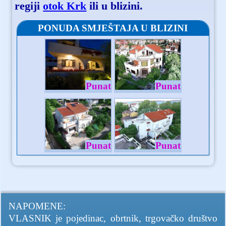
regiji
otok Krk
ili u blizini.
PONUDA SMJEŠTAJA U BLIZINI
Punat
Punat
Punat
Punat
NAPOMENE:
VLASNIK je pojedinac, obrtnik, trgovačko društvo