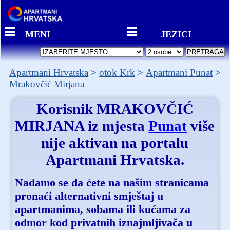
MENI
JEZICI
Apartmani Hrvatska
otok Krk
Apartmani Punat
Mrakovčić Mirjana
Korisnik
MRAKOVČIĆ
MIRJANA
iz mjesta
Punat
više
nije aktivan na portalu
Apartmani Hrvatska.
Nadamo se da ćete na našim stranicama
pronaći alternativni smještaj u
apartmanima, sobama ili kućama za
odmor kod privatnih iznajmljivača u