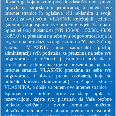
ili zadruga koja u svom posjedu-vlasništvu ima pravo
upravljanja smještajnim jedinicama, a putem ove
internet stranice ih oglašava i/ili reklamira u svoju
korist i za svoj račun. VLASNIK smještajnih jedinica
garantira da je ispunio sve potrebne uvjete Zakona o
ugostiteljskoj djelatnosti (NN 138/06, 152/08, 43/09
i 88/10), te preuzima na sebe svu odgovornost koja iz
tog zakona proizlazi, sa naglaskom na "članak 3a" tog
zakona. VLASNIK ima samostalni pristup
administraciji svih podataka, te preuzima na sebe svu
odgovornost o točnosti tj. istinitosti podataka o
smještajnim jedinicama koje se prezentiraju na ovoj
internet stranici. VLASNIK preuzima na sebe svu
odgovornost i obveze prema osobama, koje su
odlučile koristiti (konzumirati) smještajne jedinice
VLASNIKA, a došle su putem ove internet stranice.
Ispunjavanjem online forme za slanje upita za
rezervacijom, dajete svoj pristanak da Vaše osobne
podatke sadržane u ovom formularu možemo
obrađivati i/ili povjeriti obradu predmetnih osobnih