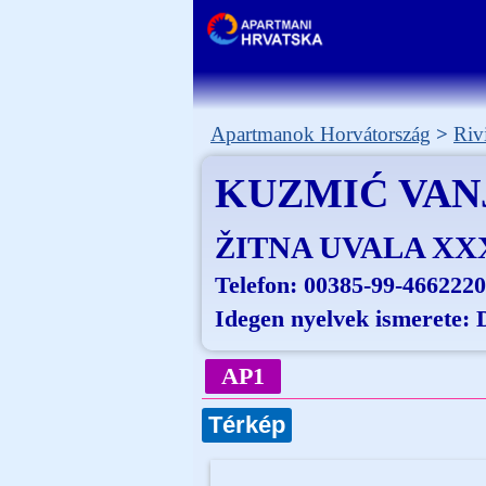
Apartmanok Horvátország
Riv
KUZMIĆ VAN
ŽITNA UVALA XX
Telefon:
00385-99-4662220
Idegen nyelvek ismerete:
AP1
Térkép