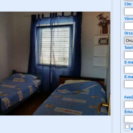
Cím:
Váro
Orsz
Telef
E-ma
E-ma
Felnő
Érke
K