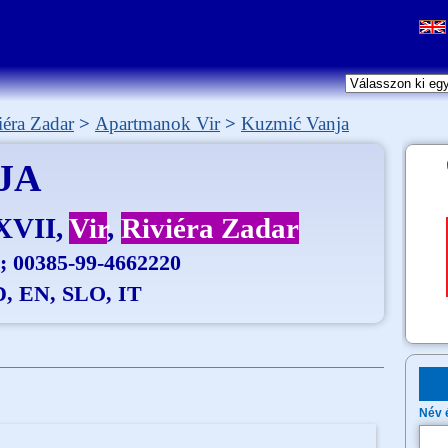
iéra Zadar
Apartmanok Vir
Kuzmić Vanja
JA
XVII
Vir
Riviéra Zadar
; 00385-99-4662220
 D, EN, SLO, IT
Név 