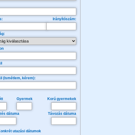
s:
Irányítószám:
ág:
on
il
il (Ismétlem, kérem):
tt
Gyermek
Korú gyermekek
zés dátuma
Távozás dátuma
onkrét utazási dátumok