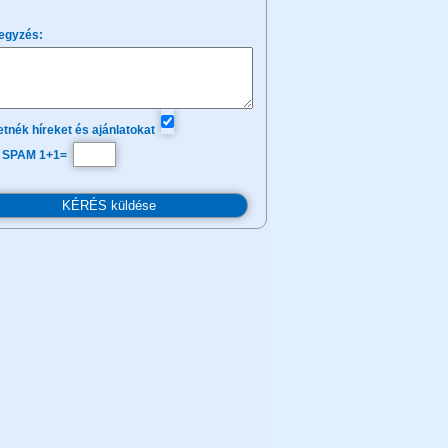
egyzés:
tnék híreket és ajánlatokat
 SPAM 1+1=