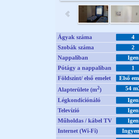
Ágyak száma
4
Szobák száma
2
Nappaliban
Igen
Pótágy a nappaliban
1
Földszint/ első emelet
Első em
2
54 m
Alapterülete (m
)
Légkondiciónáló
Igen
Televízió
Igen
Műholdas / kábel TV
Igen
Internet (Wi-Fi)
Ingyen