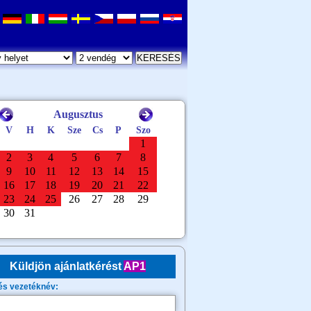
Küldjön ajánlatkérést
AP1
és vezetéknév: