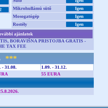
Sütő
Igen
Mikrohullámú sütő
Igen
2
Mosogatógép
Igen
Rostély
Igen
ovábbi ajánlatok
RATIS, BORAVIŠNA PRISTOJBA GRATIS -
HE TAX FEE
***
p
 - 31.08.
1.09. - 31.12.
URA
55 EURA
25.8.2026.