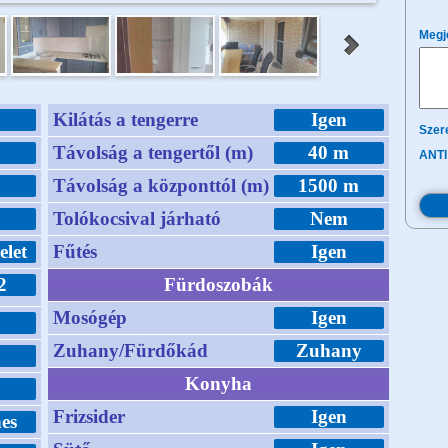
Megj
Kilátás a tengerre
Igen
Szere
Távolság a tengertől (m)
40 m
ANTI
Távolság a központtól (m)
1500 m
Tolókocsival járható
Nem
elet
Fűtés
Igen
2
Fürdoszobák
Mosógép
Igen
Zuhany/Fürdőkád
Zuhany
Konyha
Frizsider
Igen
es