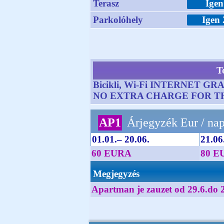
Terasz
Igen
Parkolóhely
Igen 
T
Bicikli, Wi-Fi INTERNET G
NO EXTRA CHARGE FOR T
AP1
Árjegyzék Eur / na
01.01.– 20.06.
21.06.
60 EURA
80 E
Megjegyzés
Apartman je zauzet od 29.6.do 