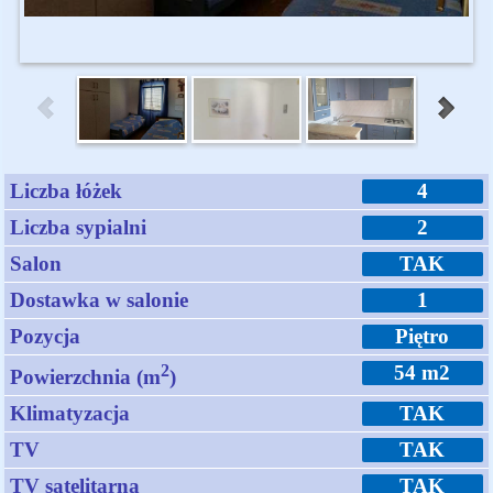
Liczba łóżek
4
Liczba sypialni
2
Salon
TAK
Dostawka w salonie
1
Pozycja
Piętro
2
54 m2
Powierzchnia (m
)
Klimatyzacja
TAK
TV
TAK
TV satelitarna
TAK