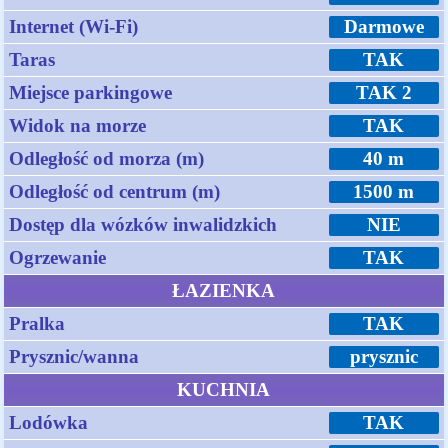
Internet (Wi-Fi)
Darmowe
Taras
TAK
Miejsce parkingowe
TAK 2
Widok na morze
TAK
Odległość od morza (m)
40 m
Odległość od centrum (m)
1500 m
Dostęp dla wózków inwalidzkich
NIE
Ogrzewanie
TAK
ŁAZIENKA
Pralka
TAK
Prysznic/wanna
prysznic
KUCHNIA
Lodówka
TAK