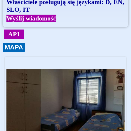
Właściciele posługują się językami: D, EN,
SLO, IT
Wyślij wiadomość
AP1
MAPA