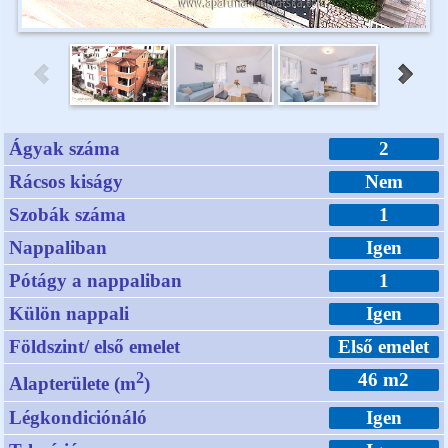
Ágyak száma
2
Rácsos kiságy
Nem
Szobák száma
1
Nappaliban
Igen
Pótágy a nappaliban
1
Külön nappali
Igen
Földszint/ első emelet
Első emelet
2
46 m2
Alapterülete (m
)
Légkondiciónáló
Igen