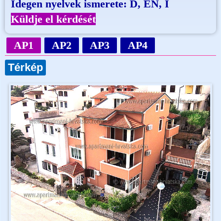
Idegen nyelvek ismerete: D, EN, I
Küldje el kérdését
AP1
AP2
AP3
AP4
Térkép