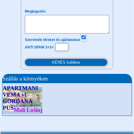
Megjegyzés:
Szeretnék híreket és ajánlatokat
ANTI SPAM 3+3=
Szállás a környéken
APARTMANI
VEMA vl.
GORDANA
PUŠKARIĆ
Mali Lošinj