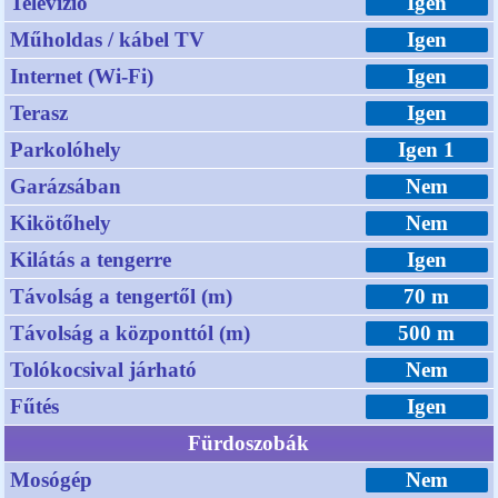
Televízió
Igen
Műholdas / kábel TV
Igen
Internet (Wi-Fi)
Igen
Terasz
Igen
Parkolóhely
Igen 1
Garázsában
Nem
Kikötőhely
Nem
Kilátás a tengerre
Igen
Távolság a tengertől (m)
70 m
Távolság a központtól (m)
500 m
Tolókocsival járható
Nem
Fűtés
Igen
Fürdoszobák
Mosógép
Nem