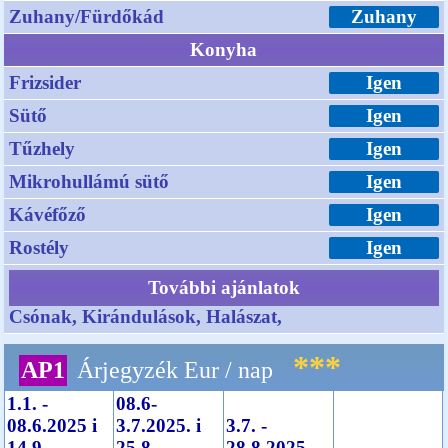
Zuhany/Fürdőkád
Zuhany
Konyha
Frizsider
Igen
Sütő
Igen
Tűzhely
Igen
Mikrohullámú sütő
Igen
Kávéfőző
Igen
Rostély
Igen
További ajánlatok
Csónak, Kirándulások, Halászat,
***
AP1
Árjegyzék Eur / nap
1.1. -
08.6-
08.6.2025 i
3.7.2025. i
3.7. -
14.9.-
25.8.-
28.8.2025.