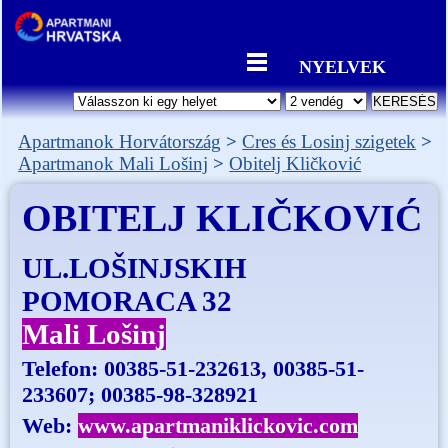
NYELVEK
Apartmanok Horvátország
Cres és Losinj szigetek
Apartmanok Mali Lošinj
Obitelj Kličković
OBITELJ KLIČKOVIĆ
UL.LOŠINJSKIH
POMORACA 32
Mali Lošinj
Telefon:
00385-51-232613, 00385-51-
233607; 00385-98-328921
Web:
www.apartmaniklickovic.com