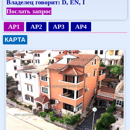
Владелец говорит: D, EN, I
Послать запрос
AP1
AP2
AP3
AP4
КАРТА