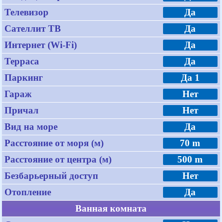
Телевизор
Да
Сателлит ТВ
Да
Интернет (Wi-Fi)
Да
Терраса
Да
Паркинг
Да 1
Гараж
Нет
Причал
Нет
Вид на море
Да
Расстояние от моря (м)
70 m
Расстояние от центра (м)
500 m
Безбарьерный доступ
Нет
Отопление
Да
Ванная комната