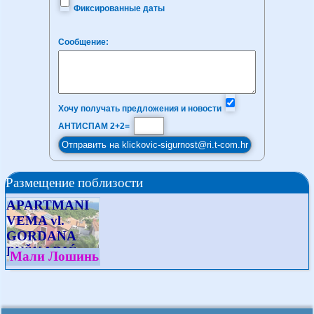
Фиксированные даты
Сообщение:
Хочу получать предложения и новости
АНТИСПАМ 2+2=
Размещение поблизости
APARTMANI
VEMA vl.
GORDANA
PUŠKARIĆ
Мали Лошинь