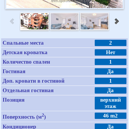
Спальные места
2
Детская кроватка
Нет
Количество спален
1
Гостиная
Да
Доп. кровати в гостиной
1
Отдельная гостиная
Да
Позиция
верхний
этаж
2
46 m2
Поверхность (м
)
Кондиционер
Да