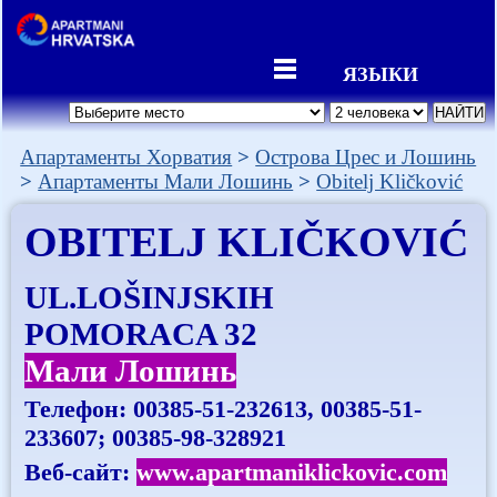
ЯЗЫКИ
Апартаменты Хорватия
Острова Црес и Лошинь
Апартаменты Мали Лошинь
Obitelj Kličković
OBITELJ KLIČKOVIĆ
UL.LOŠINJSKIH
POMORACA 32
Мали Лошинь
Телефон:
00385-51-232613, 00385-51-
233607; 00385-98-328921
Веб-сайт:
www.apartmaniklickovic.com