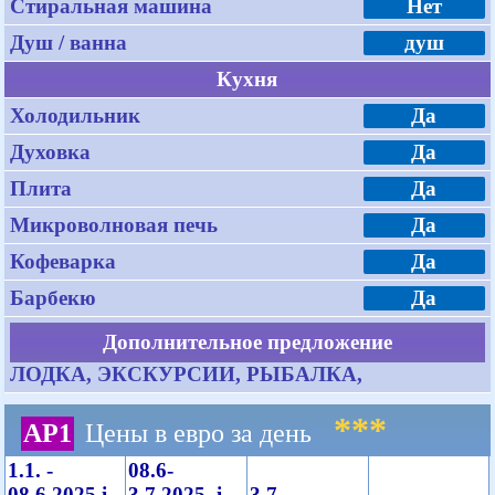
Стиральная машина
Нет
Душ / ванна
душ
Кухня
Холодильник
Да
Духовка
Да
Плита
Да
Микроволновая печь
Да
Кофеварка
Да
Барбекю
Да
Дополнительное предложение
ЛОДКА, ЭКСКУРСИИ, РЫБАЛКА,
***
AP1
Цены в евро за день
1.1. -
08.6-
08.6.2025 i
3.7.2025. i
3.7. -