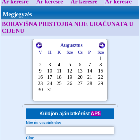
Ár kérésre
Ár kérésre
Ár kérésre
Ár kérésre
Megjegyzés
BORAVIŠNA PRISTOJBA NIJE URAČUNATA U
CIJENU
Küldjön ajánlatkérést
AP5
Név és vezetéknév:
Cím: