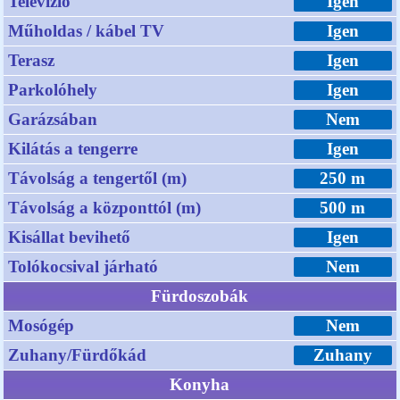
Televízió
Igen
Műholdas / kábel TV
Igen
Terasz
Igen
Parkolóhely
Igen
Garázsában
Nem
Kilátás a tengerre
Igen
Távolság a tengertől (m)
250 m
Távolság a központtól (m)
500 m
Kisállat bevihető
Igen
Tolókocsival járható
Nem
Fürdoszobák
Mosógép
Nem
Zuhany/Fürdőkád
Zuhany
Konyha