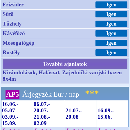
Frizsider
Igen
Sütő
Igen
Tűzhely
Igen
Kávéfőző
Igen
Mosogatógép
Igen
Rostély
Igen
További ajánlatok
Kirándulások, Halászat, Zajednički vanjski bazen
8x4m
***
AP5
Árjegyzék Eur / nap
16.06.-
06.07.-
05.07
20.07.
21.07.-
16.09.-
03.09.-
21.08.-
20.08
15.06.
15.09.
02.09