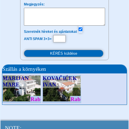
Megjegyzés:
Szeretnék híreket és ajánlatokat
ANTI SPAM 3+3=
Szállás a környéken
MARIJAN
KOVAČIĆEK
MARE
IVAN
Rab
Rab
NOTE: