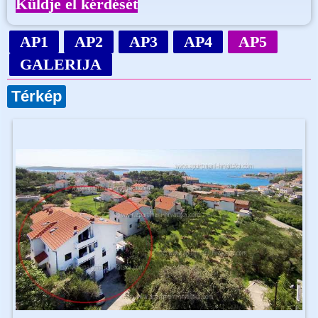
Küldje el kérdését
AP1
AP2
AP3
AP4
AP5
GALERIJA
Térkép