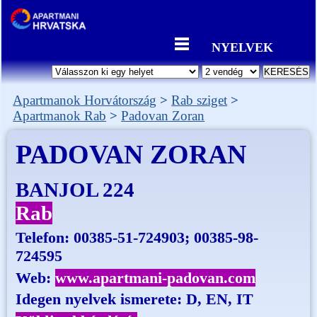
NYELVEK
Apartmanok Horvátország
Rab sziget
Apartmanok Rab
Padovan Zoran
PADOVAN ZORAN
BANJOL 224
Rab
Telefon:
00385-51-724903; 00385-98-
724595
Web:
www.apartmani-padovan.com
Idegen nyelvek ismerete: D, EN, IT