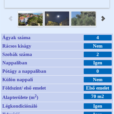
Ágyak száma
4
Rácsos kiságy
Nem
Szobák száma
2
Nappaliban
Igen
Pótágy a nappaliban
0
Külön nappali
Nem
Földszint/ első emelet
Első emelet
2
70 m2
Alapterülete (m
)
Légkondiciónáló
Igen