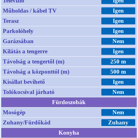
Televízió
Igen
Műholdas / kábel TV
Igen
Terasz
Igen
Parkolóhely
Igen
Garázsában
Nem
Kilátás a tengerre
Igen
Távolság a tengertől (m)
250 m
Távolság a központtól (m)
500 m
Kisállat bevihető
Igen
Tolókocsival járható
Nem
Fürdoszobák
Mosógép
Nem
Zuhany/Fürdőkád
Zuhany
Konyha