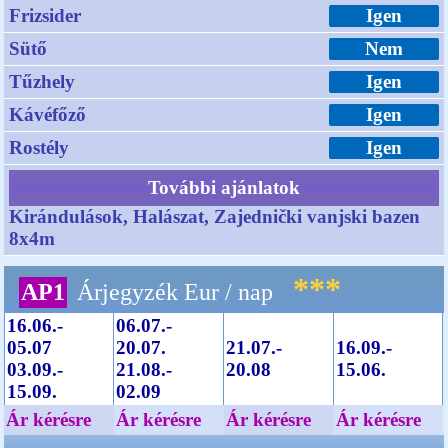
Frizsider
Igen
Sütő
Nem
Tűzhely
Igen
Kávéfőző
Igen
Rostély
Igen
További ajánlatok
Kirándulások, Halászat, Zajednički vanjski bazen
8x4m
***
AP1
Árjegyzék Eur / nap
16.06.-
06.07.-
05.07
20.07.
21.07.-
16.09.-
03.09.-
21.08.-
20.08
15.06.
15.09.
02.09
Ár kérésre
Ár kérésre
Ár kérésre
Ár kérésre