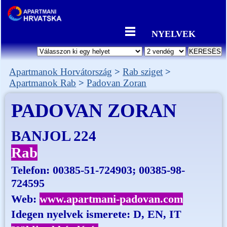
NYELVEK
Apartmanok Horvátország
Rab sziget
Apartmanok Rab
Padovan Zoran
PADOVAN ZORAN
BANJOL 224
Rab
Telefon:
00385-51-724903; 00385-98-
724595
Web:
www.apartmani-padovan.com
Idegen nyelvek ismerete: D, EN, IT