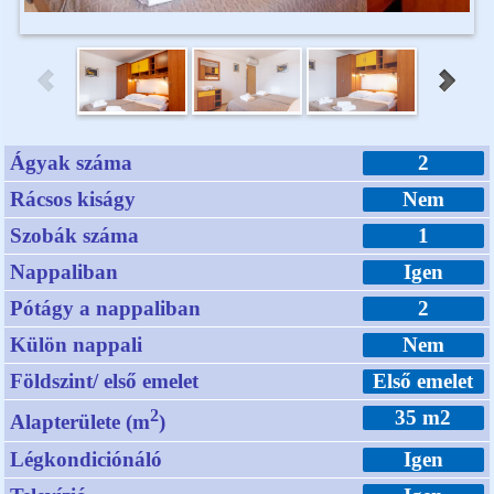
Ágyak száma
2
Rácsos kiságy
Nem
Szobák száma
1
Nappaliban
Igen
Pótágy a nappaliban
2
Külön nappali
Nem
Földszint/ első emelet
Első emelet
2
35 m2
Alapterülete (m
)
Légkondiciónáló
Igen