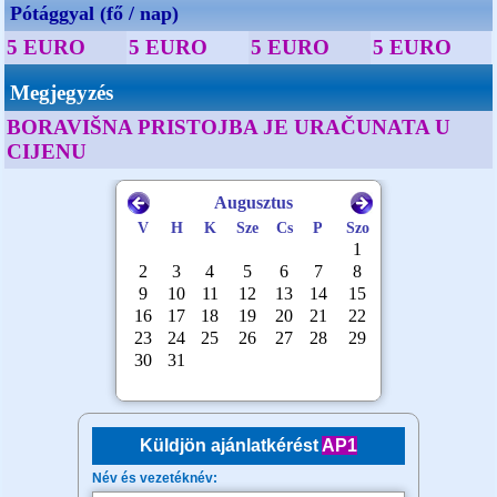
Pótággyal (fő / nap)
5 EURO
5 EURO
5 EURO
5 EURO
Megjegyzés
BORAVIŠNA PRISTOJBA JE URAČUNATA U
CIJENU
Küldjön ajánlatkérést
AP1
Név és vezetéknév: