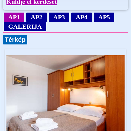
Küldje el kérdését
AP1
AP2
AP3
AP4
AP5
GALERIJA
Térkép