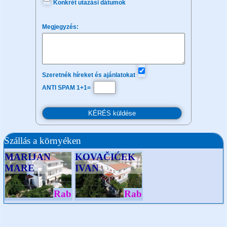
Konkrét utazási dátumok
Megjegyzés:
Szeretnék híreket és ajánlatokat
ANTI SPAM 1+1=
Szállás a környéken
MARIJAN
KOVAČIĆEK
MARE
IVAN
Rab
Rab