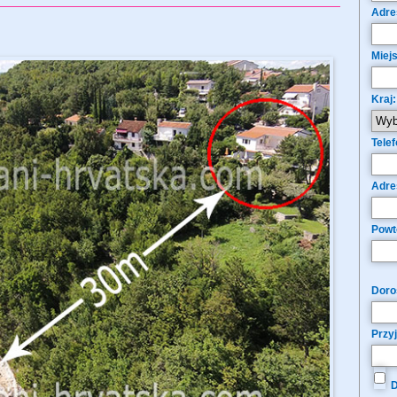
Adre
Miej
Kraj:
Telef
Adre
Powt
Doroś
Przy
D