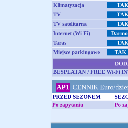
Klimatyzacja
TA
TV
TA
TV satelitarna
TA
Internet (Wi-Fi)
Darmo
Taras
TA
Miejsce parkingowe
TAK 
DOD
BESPLATAN / FREE Wi-Fi 
AP1
CENNIK Euro/dzie
PRZED SEZONEM
SEZ
Po zapytaniu
Po za