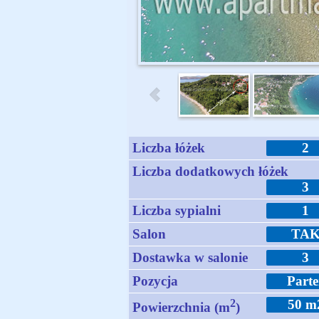
Liczba łóżek
2
Liczba dodatkowych łóżek
3
Liczba sypialni
1
Salon
TA
Dostawka w salonie
3
Pozycja
Parte
2
50 m
Powierzchnia (m
)