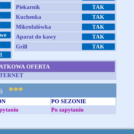
K
Piekarnik
TAK
K
Kuchenka
TAK
K
Mikrofalówka
TAK
we
Aparat do kawy
TAK
K
Grill
TAK
1
ATKOWA OFERTA
INTERNET
***
ń
ON
PO SEZONIE
pytaniu
Po zapytaniu