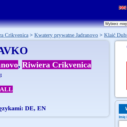
ra Crikvenica
Kwatery prywatne Jadranovo
Klaić Dub
AVKO
anovo
Riwiera Crikvenica
;
CALL
 językami: DE, EN
Imię 