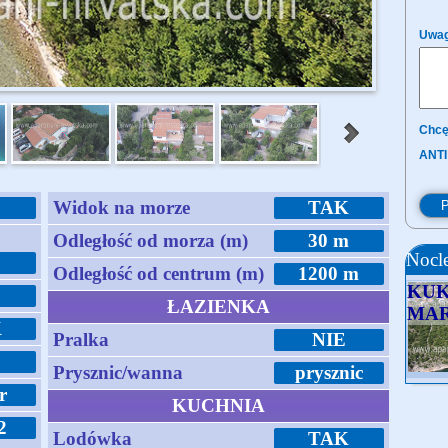
Uwag
Chcę
ANTI
Widok na morze
TAK
Odległość od morza (m)
30 m
Nocle
Odległość od centrum (m)
1200 m
KUK
ŁAZIENKA
MAR
K
Pralka
NIE
Prysznic/wanna
prysznic
r
KUCHNIA
2
Lodówka
TAK