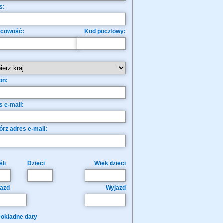
s:
scowość:
Kod pocztowy:
on:
s e-mail:
órz adres e-mail:
li
Dzieci
Wiek dzieci
jazd
Wyjazd
okładne daty