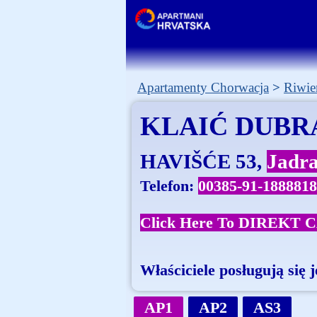
Apartamenty Chorwacja
Riwie
KLAIĆ DUBR
HAVIŠĆE 53
Jadr
Telefon:
00385-91-1888818
Click Here To DIREKT 
Właściciele posługują się
AP1
AP2
AS3