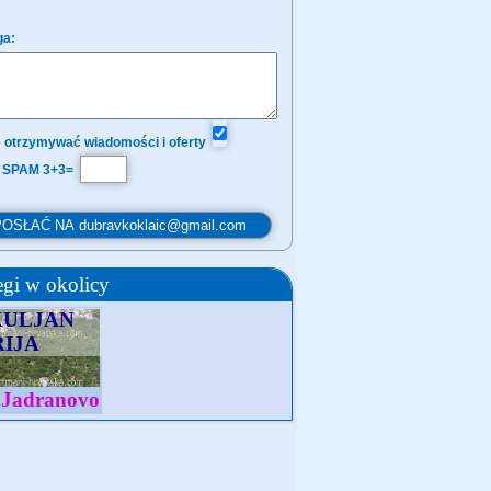
a:
 otrzymywać wiadomości i oferty
 SPAM 3+3=
gi w okolicy
ULJAN
IJA
Jadranovo