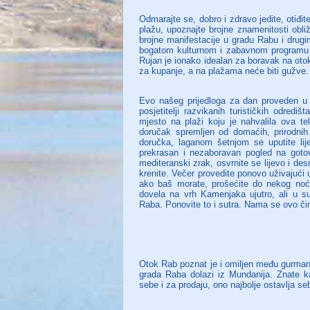
Odmarajte se, dobro i zdravo jedite, otiđ
plažu, upoznajte brojne znamenitosti obli
brojne manifestacije u gradu Rabu i drugi
bogatom kulturnom i zabavnom programu ko
Rujan je ionako idealan za boravak na oto
za kupanje, a na plažama neće biti gužve.
Evo našeg prijedloga za dan proveden u 
posjetitelji razvikanih turističkih odred
mjesto na plaži koju je nahvalila ova te
doručak spremljen od domaćih, prirodnih
doručka, laganom šetnjom se uputite li
prekrasan i nezaboravan pogled na gotovo
mediteranski zrak, osvrnite se lijevo i de
krenite. Večer provedite ponovo uživajući
ako baš morate, prošećite do nekog no
dovela na vrh Kamenjaka ujutro, ali u 
Raba. Ponovite to i sutra. Nama se ovo č
Otok Rab poznat je i omiljen među gurmani
grada Raba dolazi iz Mundanija. Znate k
sebe i za prodaju, ono najbolje ostavlja seb