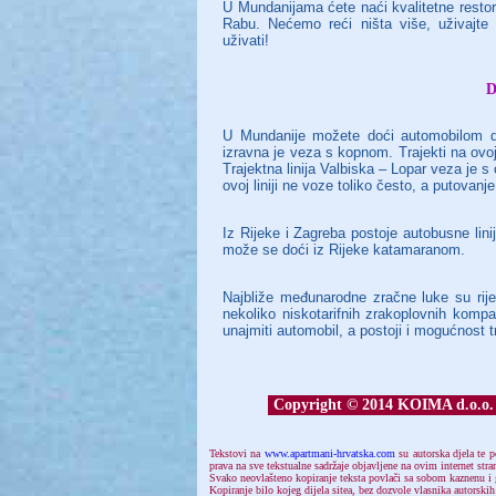
U Mundanijama ćete naći kvalitetne restor
Rabu. Nećemo reći ništa više, uživajt
uživati!
D
U Mundanije možete doći automobilom dvj
izravna je veza s kopnom. Trajekti na ovoj 
Trajektna linija Valbiska – Lopar veza je
ovoj liniji ne voze toliko često, a putovanje 
Iz Rijeke i Zagreba postoje autobusne lin
može se doći iz Rijeke katamaranom.
Najbliže međunarodne zračne luke su rije
nekoliko niskotarifnih zrakoplovnih komp
unajmiti automobil, a postoji i mogućnost 
Copyright © 2014 KOIMA d.o.o.
Tekstovi
na
www.apartmani-hrvatska.com
su autorska djela te p
prava na sve tekstualne sadržaje objavljene na ovim internet str
Svako neovlašteno kopiranje teksta povlači sa sobom kaznenu
Kopiranje bilo kojeg dijela sitea, bez dozvole vlasnika autorskih