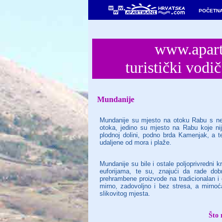
POČETN
www.apart
turistički vo
Mundanije
Mundanije su mjesto na otoku Rabu s neš
otoka, jedino su mjesto na Rabu koje ni
plodnoj dolini, podno brda Kamenjak, a 
udaljene od mora i plaže.
Mundanije su bile i ostale poljoprivredni k
euforijama, te su, znajući da rade dobro
prehrambene proizvode na tradicionalan i 
mirno, zadovoljno i bez stresa, a mirnoć
slikovitog mjesta.
Što 