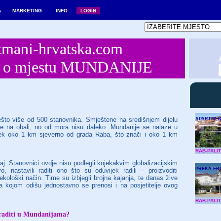
A
MARKETING
INFO
LOGIN
mani-hrvatska.com
dič o mjestu MUNDANIJE
to više od 500 stanovnika. Smještene na središnjem dijelu
APARTMEN
je na obali, no od mora nisu daleko. Mundanije se nalaze u
tek oko 1 km sjeverno od grada Raba, što znači i oko 1 km
RAB-PALIT
raj. Stanovnici ovdje nisu podlegli kojekakvim globalizacijskim
PREKA ER
, nastavili raditi ono što su oduvijek radili – proizvoditi
ekološki način. Time su izbjegli brojna kajanja, te danas žive
a kojom odišu jednostavno se prenosi i na posjetitelje ovog
RAB-PALIT
raditi u Mundanijama?