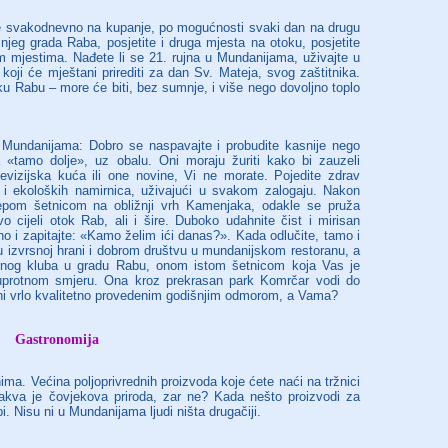
ite svakodnevno na kupanje, po mogućnosti svaki dan na drugu
žnjeg grada Raba, posjetite i druga mjesta na otoku, posjetite
m mjestima. Nađete li se 21. rujna u Mundanijama, uživajte u
ji će mještani prirediti za dan Sv. Mateja, svog zaštitnika.
ku Rabu – more će biti, bez sumnje, i više nego dovoljno toplo
Mundanijama: Dobro se naspavajte i probudite kasnije nego
išta «tamo dolje», uz obalu. Oni moraju žuriti kako bi zauzeli
levizijska kuća ili one novine, Vi ne morate. Pojedite zdrav
 i ekoloških namirnica, uživajući u svakom zalogaju. Nakon
jepom šetnicom na obližnji vrh Kamenjaka, odakle se pruža
 cijeli otok Rab, ali i šire. Duboko udahnite čist i mirisan
sno i zapitajte: «Kamo želim ići danas?». Kada odlučite, tamo i
 u izvrsnoj hrani i dobrom društvu u mundanijskom restoranu, a
ćnog kluba u gradu Rabu, onom istom šetnicom koja Vas je
suprotnom smjeru. Ona kroz prekrasan park Komrčar vodi do
ini vrlo kvalitetno provedenim godišnjim odmorom, a Vama?
Gastronomija
ma. Većina poljoprivrednih proizvoda koje ćete naći na tržnici
akva je čovjekova priroda, zar ne? Kada nešto proizvodi za
i. Nisu ni u Mundanijama ljudi ništa drugačiji.