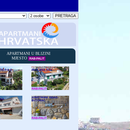
APARTMANI U BLIZINI
MJESTO
RAB-PALIT
TS P & Z
PAHLJINA ANA
RAB-PALIT
APARTMANI VIDAS-
IKA
BUTORAC
RAB-PALIT