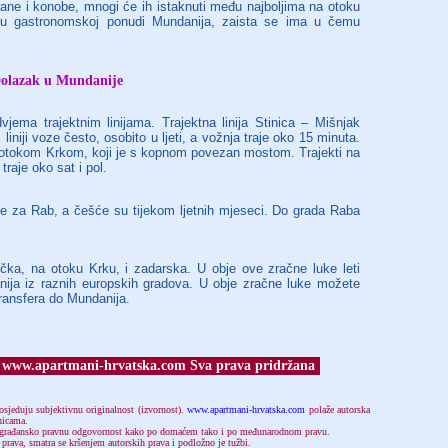
ane i konobe, mnogi će ih istaknuti među najboljima na otoku
e u gastronomskoj ponudi Mundanija, zaista se ima u čemu
olazak u Mundanije
ema trajektnim linijama. Trajektna linija Stinica – Mišnjak
liniji voze često, osobito u ljeti, a vožnja traje oko 15 minuta.
 s otokom Krkom, koji je s kopnom povezan mostom. Trajekti na
traje oko sat i pol.
ije za Rab, a češće su tijekom ljetnih mjeseci. Do grada Raba
čka, na otoku Krku, i zadarska. U obje ove zračne luke leti
anija iz raznih europskih gradova. U obje zračne luke možete
transfera do Mundanija.
 www.apartmani-hrvatska.com Sva prava pridržana
osjeduju subjektivnu originalnost (izvornost).
www.apartmani-hrvatska.com
polaže autorska
anicama.
 i građansko pravnu odgovornost kako po domaćem tako i po međunarodnom pravu.
 prava, smatra se kršenjem autorskih prava i podložno je tužbi.