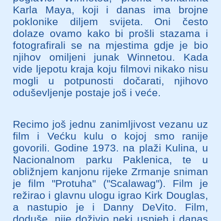
Karla Maya, koji i danas ima brojne
poklonike diljem svijeta. Oni često
dolaze ovamo kako bi prošli stazama i
fotografirali se na mjestima gdje je bio
njihov omiljeni junak Winnetou. Kada
vide ljepotu kraja koju filmovi nikako nisu
mogli u potpunosti dočarati, njihovo
oduševljenje postaje još i veće.
Recimo još jednu zanimljivost vezanu uz
film i Većku kulu o kojoj smo ranije
govorili. Godine 1973. na plaži Kulina, u
Nacionalnom parku Paklenica, te u
obližnjem kanjonu rijeke Zrmanje sniman
je film "Protuha" ("Scalawag"). Film je
režirao i glavnu ulogu igrao Kirk Douglas,
a nastupio je i Danny DeVito. Film,
doduše, nije doživio neki uspjeh i danas