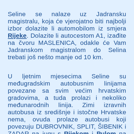
Seline se nalaze uz Jadransku
magistralu, koja će vjerojatno biti najbolji
izbor dolazite li automobilom iz smjera
Rijeke
. Dolazite li autocestom A1, izađite
na čvoru MASLENICA, odakle će Vam
Jadranskom magistralom do Selina
trebati još nešto manje od 10 km.
U ljetnim mjesecima Seline su
međugradskim autobusnim linijama
povezane sa svim većim hrvatskim
gradovima, a tuda prolazi i nekoliko
međunarodnih linija. Zimi izravnih
autobusa iz središnje i istočne Hrvatske
nema, ovuda prolaze autobusi koji
povezuju DUBROVNIK, SPLIT, ŠIBENIK i
ZADAR na jugu s
Rijekom
i
Pulom
na