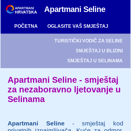
Apartmani Seline
POČETNA
OGLASITE VAŠ SMJEŠTAJ
TURISTIČKI VODIČ ZA SELINE
SMJEŠTAJ U BLIZINI
SMJEŠTAJ U SELINAMA
Apartmani Seline - smještaj
za nezaboravno ljetovanje u
Selinama
Apartmani Seline
- smještaj kod
privatnih iznajmljivača. Kuće za odmor,