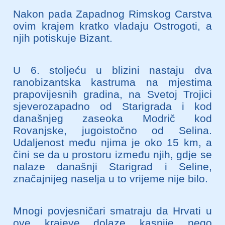
Nakon pada Zapadnog Rimskog Carstva
ovim krajem kratko vladaju Ostrogoti, a
njih potiskuje Bizant.
U 6. stoljeću u blizini nastaju dva
ranobizantska kastruma na mjestima
prapovijesnih gradina, na Svetoj Trojici
sjeverozapadno od Starigrada i kod
današnjeg zaseoka Modrič kod
Rovanjske, jugoistočno od Selina.
Udaljenost među njima je oko 15 km, a
čini se da u prostoru između njih, gdje se
nalaze današnji Starigrad i Seline,
značajnijeg naselja u to vrijeme nije bilo.
Mnogi povjesničari smatraju da Hrvati u
ove krajeve dolaze kasnije nego