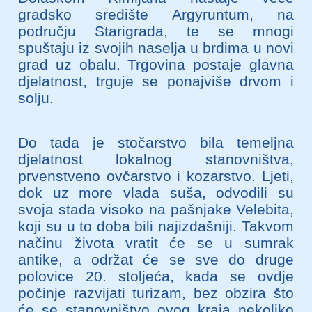
gradsko središte Argyruntum, na
području Starigrada, te se mnogi
spuštaju iz svojih naselja u brdima u novi
grad uz obalu. Trgovina postaje glavna
djelatnost, trguje se ponajviše drvom i
solju.
Do tada je stočarstvo bila temeljna
djelatnost lokalnog stanovništva,
prvenstveno ovčarstvo i kozarstvo. Ljeti,
dok uz more vlada suša, odvodili su
svoja stada visoko na pašnjake Velebita,
koji su u to doba bili najizdašniji. Takvom
načinu života vratit će se u sumrak
antike, a održat će se sve do druge
polovice 20. stoljeća, kada se ovdje
počinje razvijati turizam, bez obzira što
će se stanovništvo ovog kraja nekoliko