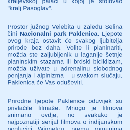
kraljevskoj palači u kojoj je stolovao
"kralj Pasoglav".
Prostor južnog Velebita u zaleđu Selina
čini
Nacionalni park Paklenica
. Ljepote
ovog kraja ostavit će svakog ljubitelja
prirode bez daha. Volite li planinariti,
možda ste zaljubljenik u laganije šetnje
planinskim stazama ili brdski biciklizam,
možda uživate u adrenalinu slobodnog
penjanja i alpinizma – u svakom slučaju,
Paklenica će Vas oduševiti.
Prirodne ljepote Paklenice oduvijek su
privlačile filmaše. Mnogo je filmova
snimano ovdje, no svakako je
najpoznatiji serijal filmova o indijanskom
poglavici Winnetou, prema romanima