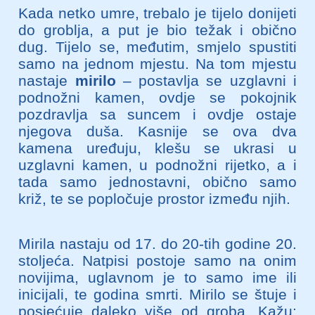
Kada netko umre, trebalo je tijelo donijeti
do groblja, a put je bio težak i obično
dug. Tijelo se, međutim, smjelo spustiti
samo na jednom mjestu. Na tom mjestu
nastaje
mirilo
– postavlja se uzglavni i
podnožni kamen, ovdje se pokojnik
pozdravlja sa suncem i ovdje ostaje
njegova duša. Kasnije se ova dva
kamena uređuju, klešu se ukrasi u
uzglavni kamen, u podnožni rijetko, a i
tada samo jednostavni, obično samo
križ, te se popločuje prostor između njih.
Mirila nastaju od 17. do 20-tih godine 20.
stoljeća. Natpisi postoje samo na onim
novijima, uglavnom je to samo ime ili
inicijali, te godina smrti. Mirilo se štuje i
posjećuje daleko više od groba. Kažu: