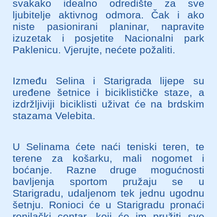
svakako idealno odredište za sve
ljubitelje aktivnog odmora. Čak i ako
niste pasionirani planinar, napravite
izuzetak i posjetite Nacionalni park
Paklenicu. Vjerujte, nećete požaliti.
Između Selina i Starigrada lijepe su
uređene šetnice i biciklističke staze, a
izdržljiviji biciklisti uživat će na brdskim
stazama Velebita.
U Selinama ćete naći teniski teren, te
terene za košarku, mali nogomet i
boćanje. Razne druge mogućnosti
bavljenja sportom pružaju se u
Starigradu, udaljenom tek jednu ugodnu
šetnju. Ronioci će u Starigradu pronaći
ronilački centar, koji će im pružiti sve