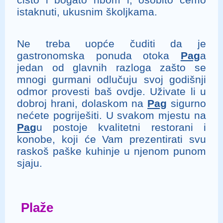
istaknuti, ukusnim školjkama.
Ne treba uopće čuditi da je
gastronomska ponuda otoka
Pag
a
jedan od glavnih razloga zašto se
mnogi gurmani odlučuju svoj godišnji
odmor provesti baš ovdje. Uživate li u
dobroj hrani, dolaskom na
Pag
sigurno
nećete pogriješiti. U svakom mjestu na
Pag
u postoje kvalitetni restorani i
konobe, koji će Vam prezentirati svu
raskoš paške kuhinje u njenom punom
sjaju.
Plaže