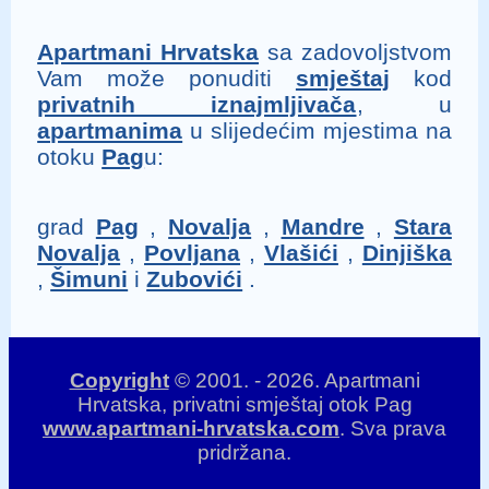
Apartmani Hrvatska
sa zadovoljstvom
Vam može ponuditi
smještaj
kod
privatnih iznajmljivača
, u
apartmanima
u slijedećim mjestima na
otoku
Pag
u:
grad
Pag
,
Novalja
,
Mandre
,
Stara
Novalja
,
Povljana
,
Vlašići
,
Dinjiška
,
Šimuni
i
Zubovići
.
Copyright
©
2001
. -
2026
.
Apartmani
Hrvatska
, privatni smještaj otok Pag
www.apartmani-hrvatska.com
.
Sva prava
pridržana.