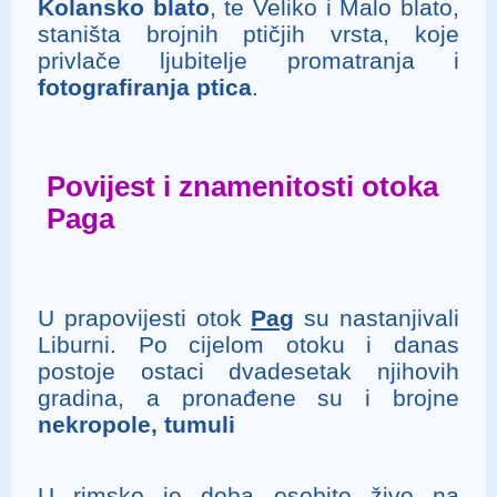
Kolansko blato
, te Veliko i Malo blato,
staništa brojnih ptičjih vrsta, koje
privlače ljubitelje promatranja i
fotografiranja ptica
.
Povijest i znamenitosti otoka
Paga
U prapovijesti otok
Pag
su nastanjivali
Liburni. Po cijelom otoku i danas
postoje ostaci dvadesetak njihovih
gradina, a pronađene su i brojne
nekropole, tumuli
U rimsko je doba osobito živo na