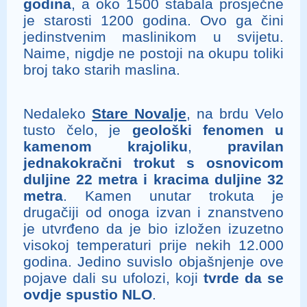
godina
, a oko 1500 stabala prosječne
je starosti 1200 godina. Ovo ga čini
jedinstvenim maslinikom u svijetu.
Naime, nigdje ne postoji na okupu toliki
broj tako starih maslina.
Nedaleko
Stare Novalje
, na brdu Velo
tusto čelo, je
geološki fenomen u
kamenom krajoliku
,
pravilan
jednakokračni trokut s osnovicom
duljine 22 metra i kracima duljine 32
metra
. Kamen unutar trokuta je
drugačiji od onoga izvan i znanstveno
je utvrđeno da je bio izložen izuzetno
visokoj temperaturi prije nekih 12.000
godina. Jedino suvislo objašnjenje ove
pojave dali su ufolozi, koji
tvrde da se
ovdje spustio NLO
.