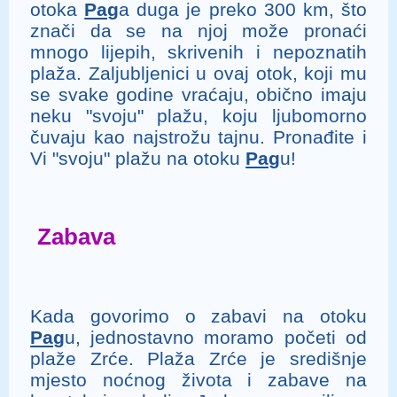
otoka
Pag
a duga je preko 300 km, što
znači da se na njoj može pronaći
mnogo lijepih, skrivenih i nepoznatih
plaža. Zaljubljenici u ovaj otok, koji mu
se svake godine vraćaju, obično imaju
neku "svoju" plažu, koju ljubomorno
čuvaju kao najstrožu tajnu. Pronađite i
Vi "svoju" plažu na otoku
Pag
u!
Zabava
Kada govorimo o zabavi na otoku
Pag
u, jednostavno moramo početi od
plaže Zrće. Plaža Zrće je središnje
mjesto noćnog života i zabave na