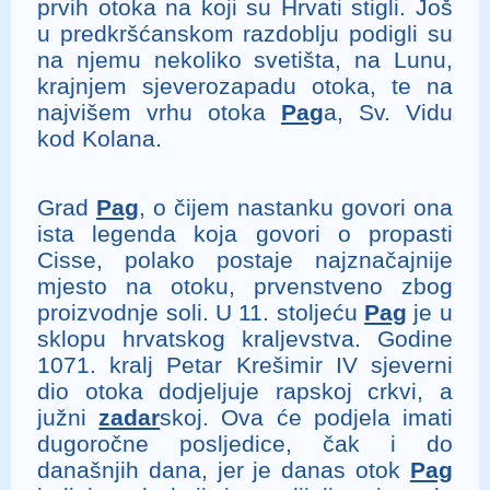
prvih otoka na koji su Hrvati stigli. Još
u predkršćanskom razdoblju podigli su
na njemu nekoliko svetišta, na Lunu,
krajnjem sjeverozapadu otoka, te na
najvišem vrhu otoka
Pag
a, Sv. Vidu
kod Kolana.
Grad
Pag
, o čijem nastanku govori ona
ista legenda koja govori o propasti
Cisse, polako postaje najznačajnije
mjesto na otoku, prvenstveno zbog
proizvodnje soli. U 11. stoljeću
Pag
je u
sklopu hrvatskog kraljevstva. Godine
1071. kralj Petar Krešimir IV sjeverni
dio otoka dodjeljuje rapskoj crkvi, a
južni
zadar
skoj. Ova će podjela imati
dugoročne posljedice, čak i do
današnjih dana, jer je danas otok
Pag