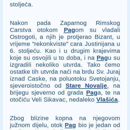
stoljeća.
Nakon pada Zaparnog Rimskog
Carstva otokom
Pag
om su vladali
Ostrogoti, a njih je protjerao Bizant, u
vrijeme "rekonkviste" cara Justinijana u
6. stoljeću. Kao i u drugim krajevima
koje su osvojili u to doba, i na
Pag
u su
izgradili nekoliko utvrda. Tako ćemo
ostatke tih utvrda naći na brdu Sv. Juraj
iznad Caske, na poluotoku Svetojanju,
sjeveroistočno od
Stare Novalje
, na
brijegu sjeverno od grada
Pag
a, te na
otočiću Veli Sikavac, nedaleko
Vlašića
.
Zbog blizine kopna na njegovom
južnom dijelu, otok
Pag
bio je jedan od