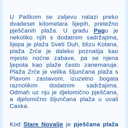
U Paškom se zaljevu nalazi preko
dvadeset kilometara lijepih, pretežno
pješčanih plaža. U gradu
Pag
u je
nekoliko njih s dodatnim sadržajima,
lijepa je plaža Sveti Duh, blizu Kolana,
plaža Zrće je daleko poznatija kao
mjesto noćne zabave, pa se njena
ljepota kao plaže često zanemaruje.
Plaža Zrće je velika šljunčana plaža s
Plavom zastavom, izuzetno bogata
raznolikim dodatnim sadržajima.
Odmah uz nju je djelomično pješčana,
a djelomično šljunčana plaža u uvali
Caska.
Kod
Stare Novalje
je
pješčana plaža