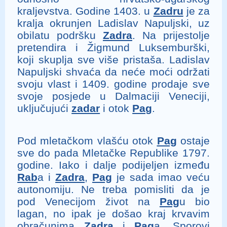
kraljevstva. Godine 1403. u
Zadru
je za
kralja okrunjen Ladislav Napuljski, uz
obilatu podršku
Zadra
. Na prijestolje
pretendira i Žigmund Luksemburški,
koji skuplja sve više pristaša. Ladislav
Napuljski shvaća da neće moći održati
svoju vlast i 1409. godine prodaje sve
svoje posjede u Dalmaciji Veneciji,
uključujući
zadar
i otok
Pag
.
Pod mletačkom vlašću otok
Pag
ostaje
sve do pada Mletačke Republike 1797.
godine. Iako i dalje podijeljen između
Rab
a i
Zadra
,
Pag
je sada imao veću
autonomiju. Ne treba pomisliti da je
pod Venecijom život na
Pag
u bio
lagan, no ipak je došao kraj krvavim
obračunima
Zadra
i
Pag
a. Sporovi