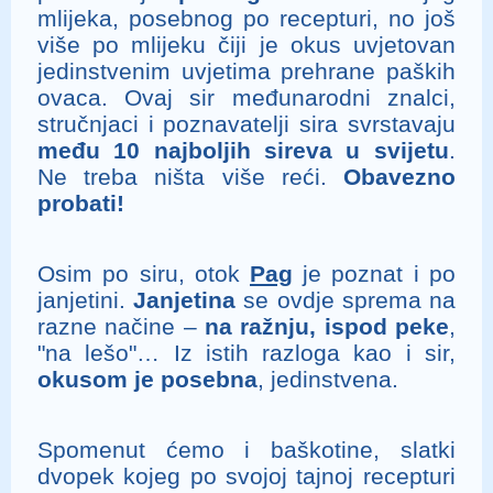
mlijeka, posebnog po recepturi, no još
više po mlijeku čiji je okus uvjetovan
jedinstvenim uvjetima prehrane paških
ovaca. Ovaj sir međunarodni znalci,
stručnjaci i poznavatelji sira svrstavaju
među 10 najboljih sireva u svijetu
.
Ne treba ništa više reći.
Obavezno
probati!
Osim po siru, otok
Pag
je poznat i po
janjetini.
Janjetina
se ovdje sprema na
razne načine –
na ražnju, ispod peke
,
"na lešo"… Iz istih razloga kao i sir,
okusom je posebna
, jedinstvena.
Spomenut ćemo i baškotine, slatki
dvopek kojeg po svojoj tajnoj recepturi