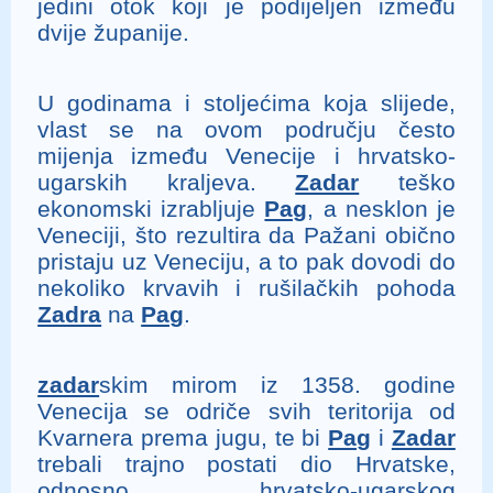
jedini otok koji je podijeljen između
dvije županije.
U godinama i stoljećima koja slijede,
vlast se na ovom području često
mijenja između Venecije i hrvatsko-
ugarskih kraljeva.
Zadar
teško
ekonomski izrabljuje
Pag
, a nesklon je
Veneciji, što rezultira da Pažani obično
pristaju uz Veneciju, a to pak dovodi do
nekoliko krvavih i rušilačkih pohoda
Zadra
na
Pag
.
zadar
skim mirom iz 1358. godine
Venecija se odriče svih teritorija od
Kvarnera prema jugu, te bi
Pag
i
Zadar
trebali trajno postati dio Hrvatske,
odnosno hrvatsko-ugarskog