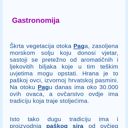
Gastronomija
Škrta vegetacija otoka
Pag
a, zasoljena
morskom solju koju donosi vjetar,
sastoji se pretežno od aromatičnih i
ljekovitih biljaka koje u tim teškim
uvjetima mogu opstati. Hrana je to
paškoj ovci, izvornoj hrvatskoj pasmini.
Na otoku
Pag
u danas ima oko 30.000
ovih ovaca, a ovčarstvo ovdje ima
tradiciju koja traje stoljećima.
Isto tako dugu tradiciju ima i
proizvodnja
paškog sira
od ovčjeg