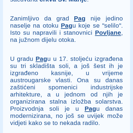
Zanimljivo da grad
Pag
nije jedino
naselje na otoku
Pag
u koje se "selilo".
Isto su napravili i stanovnici
Povljane
,
na južnom dijelu otoka.
U gradu
Pag
u u 17. stoljeću izgrađena
su tri skladišta soli, a još šest ih je
izgrađeno kasnije, u vrijeme
austrougarske vlasti. Ona su danas
zaštićeni spomenici industrijske
arhitekture, a u jednom od njih je
organizirana stalna izložba solarstva.
Proizvodnja soli je u
Pag
u danas
modernizirana, no još se uvijek može
vidjeti kako se to nekada radilo.