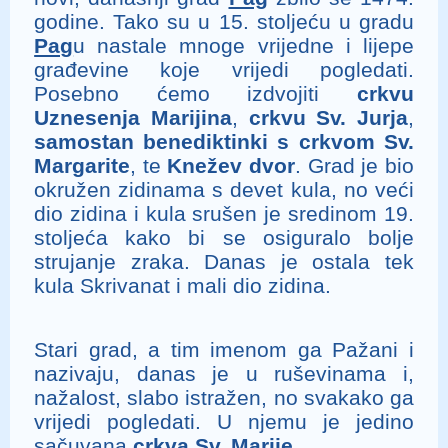
godine. Tako su u 15. stoljeću u gradu
Pag
u nastale mnoge vrijedne i lijepe
građevine koje vrijedi pogledati.
Posebno ćemo izdvojiti
crkvu
Uznesenja Marijina
,
crkvu Sv. Jurja
,
samostan benediktinki s crkvom Sv.
Margarite
, te
Knežev dvor
. Grad je bio
okružen zidinama s devet kula, no veći
dio zidina i kula srušen je sredinom 19.
stoljeća kako bi se osiguralo bolje
strujanje zraka. Danas je ostala tek
kula Skrivanat i mali dio zidina.
Stari grad, a tim imenom ga Pažani i
nazivaju, danas je u ruševinama i,
nažalost, slabo istražen, no svakako ga
vrijedi pogledati. U njemu je jedino
sačuvana
crkva Sv. Marije
.