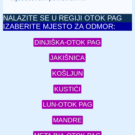
NALAZITE SE U REGIJI OTOK PAG
IZABERITE MJESTO ZA ODMOR:
DINJIŠKA-OTOK PAG
JAKIŠNICA
KOŠLJUN
KUSTIĆI
LUN-OTOK PAG
MANDRE