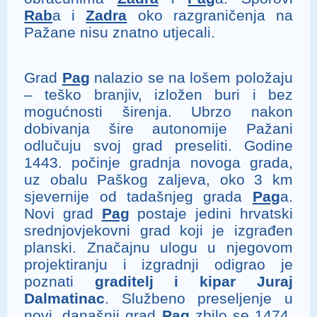
Rab
a i
Zadra
oko razgraničenja na
Pažane nisu znatno utjecali.
Grad
Pag
nalazio se na lošem položaju
– teško branjiv, izložen buri i bez
mogućnosti širenja. Ubrzo nakon
dobivanja šire autonomije Pažani
odlučuju svoj grad preseliti. Godine
1443. počinje gradnja novoga grada,
uz obalu Paškog zaljeva, oko 3 km
sjevernije od tadašnjeg grada
Pag
a.
Novi grad
Pag
postaje jedini hrvatski
srednjovjekovni grad koji je izgrađen
planski. Značajnu ulogu u njegovom
projektiranju i izgradnji odigrao je
poznati
graditelj i kipar Juraj
Dalmatinac
. Službeno preseljenje u
novi, današnji grad
Pag
zbilo se 1474.