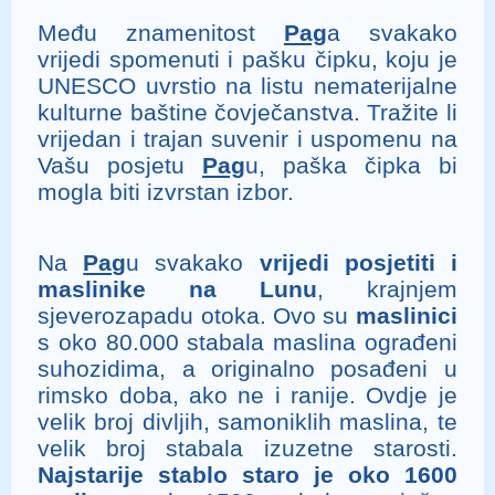
Među znamenitost
Pag
a svakako
vrijedi spomenuti i pašku čipku, koju je
UNESCO uvrstio na listu nematerijalne
kulturne baštine čovječanstva. Tražite li
vrijedan i trajan suvenir i uspomenu na
Vašu posjetu
Pag
u, paška čipka bi
mogla biti izvrstan izbor.
Na
Pag
u svakako
vrijedi posjetiti i
maslinike na Lunu
, krajnjem
sjeverozapadu otoka. Ovo su
maslinici
s oko 80.000 stabala maslina ograđeni
suhozidima, a originalno posađeni u
rimsko doba, ako ne i ranije. Ovdje je
velik broj divljih, samoniklih maslina, te
velik broj stabala izuzetne starosti.
Najstarije stablo staro je oko 1600