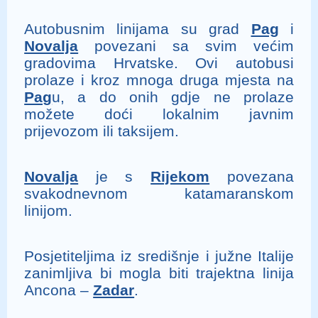
Autobusnim linijama su grad
Pag
i
Novalja
povezani sa svim većim
gradovima Hrvatske. Ovi autobusi
prolaze i kroz mnoga druga mjesta na
Pag
u, a do onih gdje ne prolaze
možete doći lokalnim javnim
prijevozom ili taksijem.
Novalja
je s
Rijekom
povezana
svakodnevnom katamaranskom
linijom.
Posjetiteljima iz središnje i južne Italije
zanimljiva bi mogla biti trajektna linija
Ancona –
Zadar
.