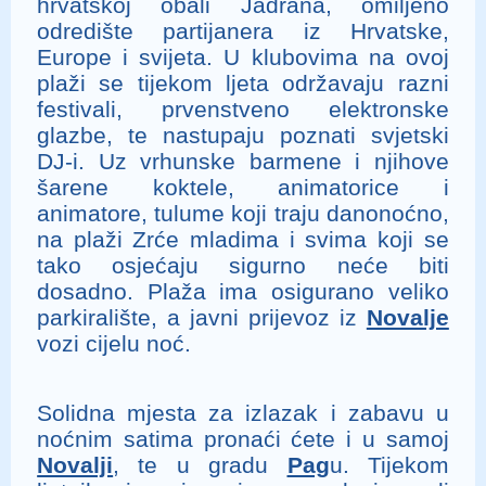
hrvatskoj obali Jadrana, omiljeno
odredište partijanera iz Hrvatske,
Europe i svijeta. U klubovima na ovoj
plaži se tijekom ljeta održavaju razni
festivali, prvenstveno elektronske
glazbe, te nastupaju poznati svjetski
DJ-i. Uz vrhunske barmene i njihove
šarene koktele, animatorice i
animatore, tulume koji traju danonoćno,
na plaži Zrće mladima i svima koji se
tako osjećaju sigurno neće biti
dosadno. Plaža ima osigurano veliko
parkiralište, a javni prijevoz iz
Novalje
vozi cijelu noć.
Solidna mjesta za izlazak i zabavu u
noćnim satima pronaći ćete i u samoj
Novalji
, te u gradu
Pag
u. Tijekom