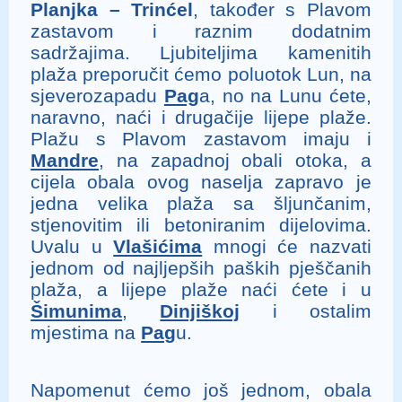
Planjka – Trinćel
, također s Plavom
zastavom i raznim dodatnim
sadržajima. Ljubiteljima kamenitih
plaža preporučit ćemo poluotok Lun, na
sjeverozapadu
Pag
a, no na Lunu ćete,
naravno, naći i drugačije lijepe plaže.
Plažu s Plavom zastavom imaju i
Mandre
, na zapadnoj obali otoka, a
cijela obala ovog naselja zapravo je
jedna velika plaža sa šljunčanim,
stjenovitim ili betoniranim dijelovima.
Uvalu u
Vlašićima
mnogi će nazvati
jednom od najljepših paških pješčanih
plaža, a lijepe plaže naći ćete i u
Šimunima
,
Dinjiškoj
i ostalim
mjestima na
Pag
u.
Napomenut ćemo još jednom, obala