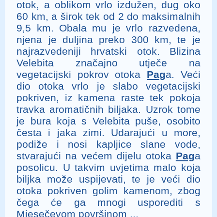
otok, a oblikom vrlo izdužen, dug oko
60 km, a širok tek od 2 do maksimalnih
9,5 km. Obala mu je vrlo razvedena,
njena je duljina preko 300 km, te je
najrazvedeniji hrvatski otok. Blizina
Velebita značajno utječe na
vegetacijski pokrov otoka
Pag
a. Veći
dio otoka vrlo je slabo vegetacijski
pokriven, iz kamena raste tek pokoja
travka aromatičnih biljaka. Uzrok tome
je bura koja s Velebita puše, osobito
česta i jaka zimi. Udarajući u more,
podiže i nosi kapljice slane vode,
stvarajući na većem dijelu otoka
Pag
a
posolicu. U takvim uvjetima malo koja
biljka može uspijevati, te je veći dio
otoka pokriven golim kamenom, zbog
čega će ga mnogi usporediti s
Mjesečevom površinom ...