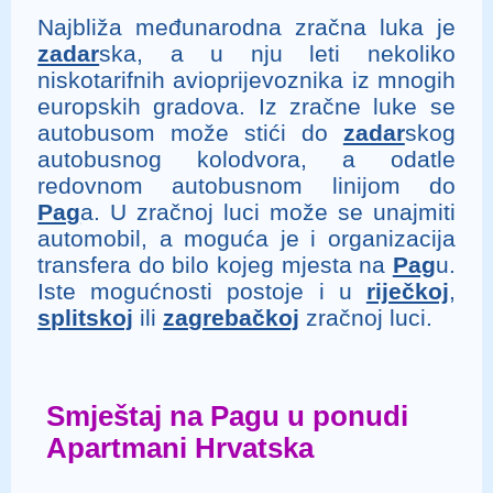
Najbliža međunarodna zračna luka je
zadar
ska, a u nju leti nekoliko
niskotarifnih avioprijevoznika iz mnogih
europskih gradova. Iz zračne luke se
autobusom može stići do
zadar
skog
autobusnog kolodvora, a odatle
redovnom autobusnom linijom do
Pag
a. U zračnoj luci može se unajmiti
automobil, a moguća je i organizacija
transfera do bilo kojeg mjesta na
Pag
u.
Iste mogućnosti postoje i u
riječkoj
,
splitskoj
ili
zagrebačkoj
zračnoj luci.
Smještaj na Pagu u ponudi
Apartmani Hrvatska