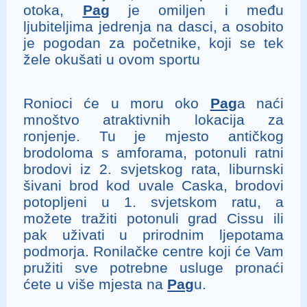
otoka,
Pag
je omiljen i među
ljubiteljima jedrenja na dasci, a osobito
je pogodan za početnike, koji se tek
žele okušati u ovom sportu
Ronioci će u moru oko
Pag
a naći
mnoštvo atraktivnih lokacija za
ronjenje. Tu je mjesto antičkog
brodoloma s amforama, potonuli ratni
brodovi iz 2. svjetskog rata, liburnski
šivani brod kod uvale Caska, brodovi
potopljeni u 1. svjetskom ratu, a
možete tražiti potonuli grad Cissu ili
pak uživati u prirodnim ljepotama
podmorja. Ronilačke centre koji će Vam
pružiti sve potrebne usluge pronaći
ćete u više mjesta na
Pag
u.