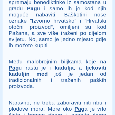
spremaju benediktinke iz samostana u
gradu
Pag
u i samo ih je kod njih
moguće nabaviti. Baškotini nose
oznake "Izvorno hrvatsko" i "Hrvatski
otočni proizvod", omiljeni su kod
Pažana, a sve više traženi po cijelom
svijetu. No, samo je jedno mjesto gdje
ih možete kupiti.
Među malobrojnim biljkama koje na
Pag
u rastu je i
kadulja
, a
ljekoviti
kaduljin med
još je jedan od
tradicionalnih i traženih paških
proizvoda.
Naravno, ne treba zaboraviti niti ribu i
plodove mora. More oko
Pag
a je vrlo
čisto i bogato ribom i, osobito ćemo