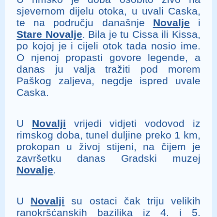
sjevernom dijelu otoka, u uvali Caska,
te na području današnje
Novalje
i
Stare Novalje
. Bila je tu Cissa ili Kissa,
po kojoj je i cijeli otok tada nosio ime.
O njenoj propasti govore legende, a
danas ju valja tražiti pod morem
Paškog zaljeva, negdje ispred uvale
Caska.
U
Novalji
vrijedi vidjeti vodovod iz
rimskog doba, tunel duljine preko 1 km,
prokopan u živoj stijeni, na čijem je
završetku danas Gradski muzej
Novalje
.
U
Novalji
su ostaci čak triju velikih
ranokršćanskih bazilika iz 4. i 5.