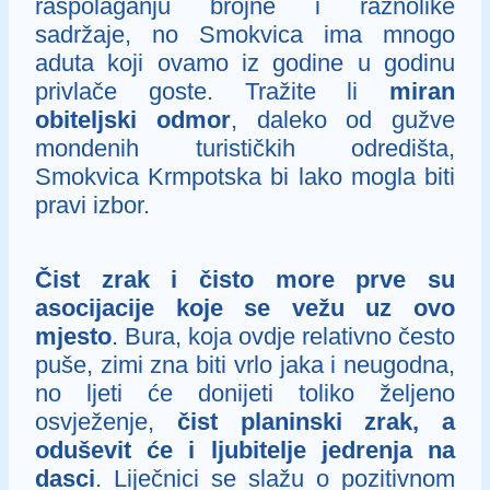
raspolaganju brojne i raznolike
sadržaje, no Smokvica ima mnogo
aduta koji ovamo iz godine u godinu
privlače goste. Tražite li
miran
obiteljski odmor
, daleko od gužve
mondenih turističkih odredišta,
Smokvica Krmpotska bi lako mogla biti
pravi izbor.
Čist zrak i čisto more prve su
asocijacije koje se vežu uz ovo
mjesto
. Bura, koja ovdje relativno često
puše, zimi zna biti vrlo jaka i neugodna,
no ljeti će donijeti toliko željeno
osvježenje,
čist planinski zrak, a
oduševit će i ljubitelje jedrenja na
dasci
. Liječnici se slažu o pozitivnom