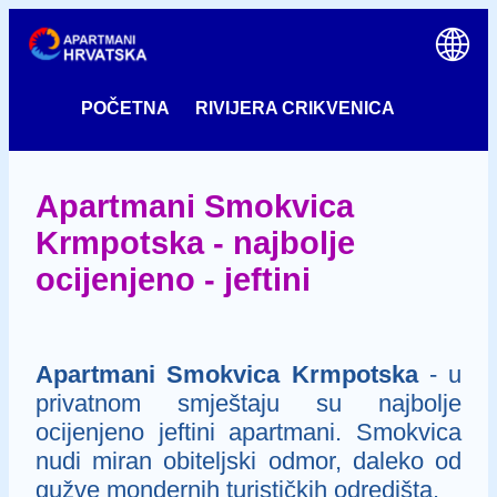
POČETNA
RIVIJERA CRIKVENICA
Apartmani Smokvica
Krmpotska - najbolje
ocijenjeno - jeftini
Apartmani Smokvica Krmpotska
- u
privatnom smještaju su najbolje
ocijenjeno jeftini apartmani. Smokvica
nudi miran obiteljski odmor, daleko od
gužve mondernih turističkih odredišta.