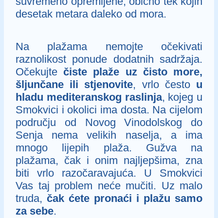
suvremeno opremljene, obično tek kojih
desetak metara daleko od mora.
Na plažama nemojte očekivati
raznolikost ponude dodatnih sadržaja.
Očekujte
čiste plaže uz čisto more,
šljunčane ili stjenovite
, vrlo često
u
hladu mediteranskog raslinja
, kojeg u
Smokvici i okolici ima dosta. Na cijelom
području od Novog Vinodolskog do
Senja nema velikih naselja, a ima
mnogo lijepih plaža. Gužva na
plažama, čak i onim najljepšima, zna
biti vrlo razočaravajuća. U Smokvici
Vas taj problem neće mučiti. Uz malo
truda,
čak ćete pronaći i plažu samo
za sebe
.