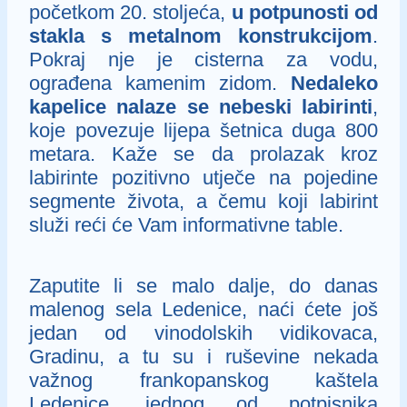
početkom 20. stoljeća,
u potpunosti od
stakla s metalnom konstrukcijom
.
Pokraj nje je cisterna za vodu,
ograđena kamenim zidom.
Nedaleko
kapelice nalaze se nebeski labirinti
,
koje povezuje lijepa šetnica duga 800
metara. Kaže se da prolazak kroz
labirinte pozitivno utječe na pojedine
segmente života, a čemu koji labirint
služi reći će Vam informativne table.
Zaputite li se malo dalje, do danas
malenog sela Ledenice, naći ćete još
jedan od vinodolskih vidikovaca,
Gradinu, a tu su i ruševine nekada
važnog frankopanskog kaštela
Ledenice, jednog od potpisnika