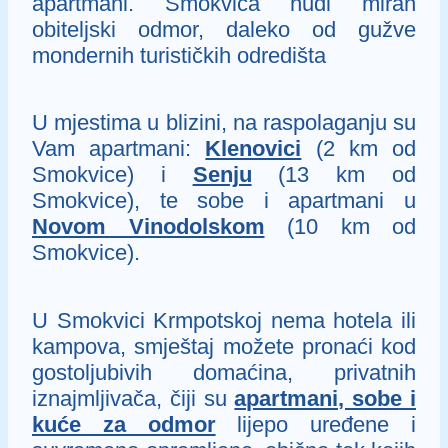
apartmani. Smokvica nudi miran
obiteljski odmor, daleko od gužve
mondernih turističkih odredišta
U mjestima u blizini, na raspolaganju su
Vam apartmani:
Klenovici
(2 km od
Smokvice) i
Senju
(13 km od
Smokvice), te sobe i apartmani u
Novom Vinodolskom
(10 km od
Smokvice).
U Smokvici Krmpotskoj nema hotela ili
kampova, smještaj možete pronaći kod
gostoljubivih domaćina, privatnih
iznajmljivača, čiji su
apartmani, sobe i
kuće za odmor
lijepo uređene i