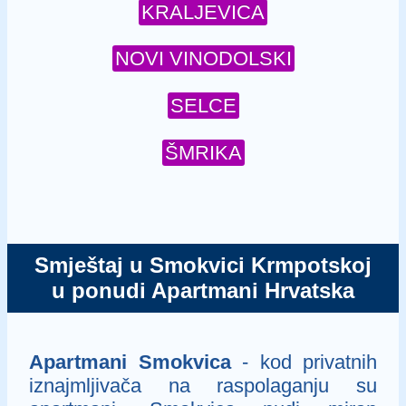
KRALJEVICA
NOVI VINODOLSKI
SELCE
ŠMRIKA
Smještaj u Smokvici Krmpotskoj
u ponudi Apartmani Hrvatska
Apartmani Smokvica
- kod privatnih
iznajmljivača na raspolaganju su