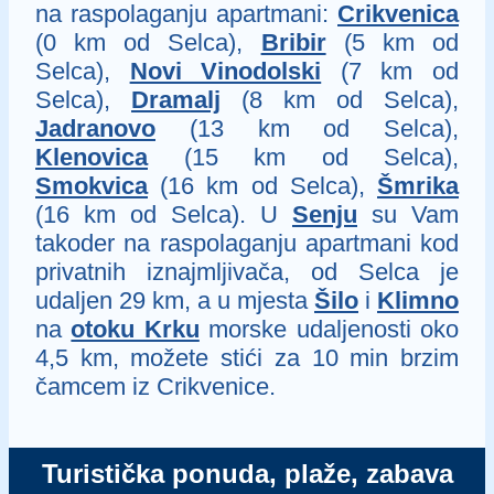
na raspolaganju apartmani:
Crikvenica
(0 km od Selca),
Bribir
(5 km od
Selca),
Novi Vinodolski
(7 km od
Selca),
Dramalj
(8 km od Selca),
Jadranovo
(13 km od Selca),
Klenovica
(15 km od Selca),
Smokvica
(16 km od Selca),
Šmrika
(16 km od Selca). U
Senju
su Vam
takoder na raspolaganju apartmani kod
privatnih iznajmljivača, od Selca je
udaljen 29 km, a u mjesta
Šilo
i
Klimno
na
otoku Krku
morske udaljenosti oko
4,5 km, možete stići za 10 min brzim
čamcem iz Crikvenice.
Turistička ponuda, plaže, zabava