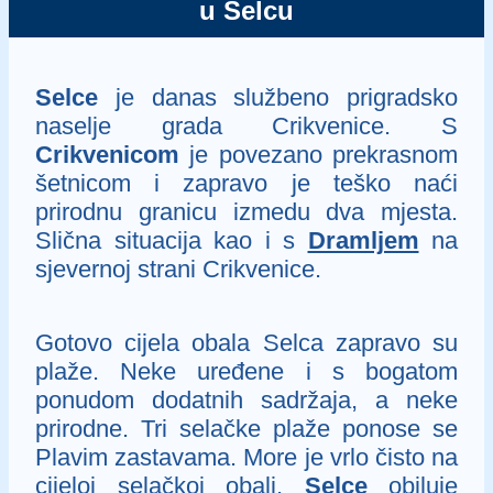
u Selcu
Selce
je danas službeno prigradsko
naselje grada Crikvenice. S
Crikvenicom
je povezano prekrasnom
šetnicom i zapravo je teško naći
prirodnu granicu izmedu dva mjesta.
Slična situacija kao i s
Dramljem
na
sjevernoj strani Crikvenice.
Gotovo cijela obala Selca zapravo su
plaže. Neke uređene i s bogatom
ponudom dodatnih sadržaja, a neke
prirodne. Tri selačke plaže ponose se
Plavim zastavama. More je vrlo čisto na
cijeloj selačkoj obali.
Selce
obiluje