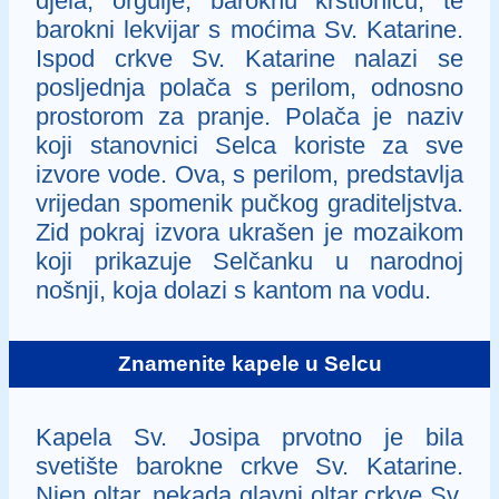
djela, orgulje, baroknu krstionicu, te
barokni lekvijar s moćima Sv. Katarine.
Ispod crkve Sv. Katarine nalazi se
posljednja polača s perilom, odnosno
prostorom za pranje. Polača je naziv
koji stanovnici Selca koriste za sve
izvore vode. Ova, s perilom, predstavlja
vrijedan spomenik pučkog graditeljstva.
Zid pokraj izvora ukrašen je mozaikom
koji prikazuje Selčanku u narodnoj
nošnji, koja dolazi s kantom na vodu.
Znamenite kapele u Selcu
Kapela Sv. Josipa prvotno je bila
svetište barokne crkve Sv. Katarine.
Njen oltar, nekada glavni oltar crkve Sv.