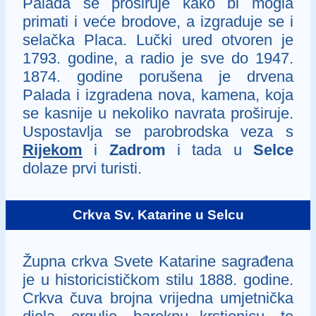
Palada se proširuje kako bi mogla
primati i veće brodove, a izgraduje se i
selačka Placa. Lučki ured otvoren je
1793. godine, a radio je sve do 1947.
1874. godine porušena je drvena
Palada i izgradena nova, kamena, koja
se kasnije u nekoliko navrata proširuje.
Uspostavlja se parobrodska veza s
Rijekom
i
Zadrom
i tada u
Selce
dolaze prvi turisti.
Crkva Sv. Katarine u Selcu
Župna crkva Svete Katarine sagrađena
je u historicističkom stilu 1888. godine.
Crkva čuva brojna vrijedna umjetnička