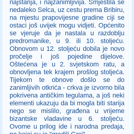
najstarija, i najzanimljivija. Smjestila se
nedaleko Selca, uz cestu prema Bribiru,
na mjestu prapovijesne gradine ciji se
ostaci još uvijek mogu vidjeti. Općenito
se vjeruje da je nastala u razdoblju
predromanike, u 9. ili 10. stoljeću.
Obnovom u 12. stoljeću dobila je novo
pročelje i još pojedine dijelove.
Oštećena je u 2. svjetskom ratu, a
obnovljena tek krajem prošlog stoljeća.
Tijekom te obnove došlo se do
zanimljivih otkrića - crkva je izvorno bila
pokrivena antičkim tegulama, a još neki
elementi ukazuju da bi mogla biti starija
nego se mislilo, građena u vrijeme
bizantske vladavine u 6. stoljeću.
Ovome u prilog ide i narodna predaja,