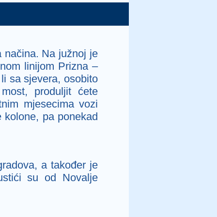
 načina. Na južnoj je
nom linijom Prizna –
 li sa sjevera, osobito
most, produljit ćete
etnim mjesecima vozi
re kolone, pa ponekad
gradova, a također je
stići su od Novalje