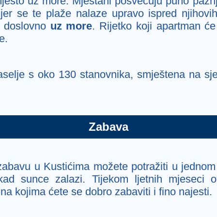
esto uz more. Mještani posvećuju puno pažnj
jer se te plaže nalaze upravo ispred njihovih
doslovno
uz more
. Rijetko koji apartman će
e.
selje s oko 130 stanovnika, smještena na sje
Zabava
zabavu u Kustićima možete potražiti u jednom 
ad sunce zalazi. Tijekom ljetnih mjeseci o
 na kojima ćete se dobro zabaviti i fino najesti.