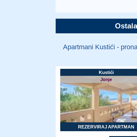
Ostala
Apartmani Kustići - pron
Kustići
Jonje
REZERVIRAJ APARTMAN