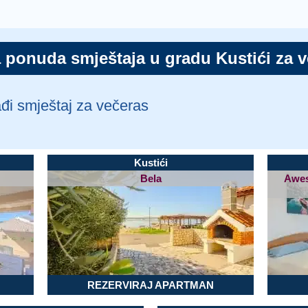
 ponuda smještaja u gradu Kustići za 
ađi smještaj za večeras
Kustići
Bela
Awes
REZERVIRAJ APARTMAN