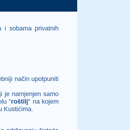
 i sobama privatnih
bniji način upotpuniti
koji je namjenjen samo
lu "
roštilj
" na kojem
 u Kustićima.