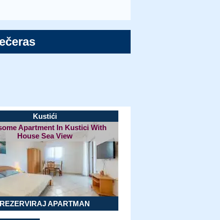
večeras
Kustići
ome Apartment In Kustici With
House Sea View
REZERVIRAJ APARTMAN