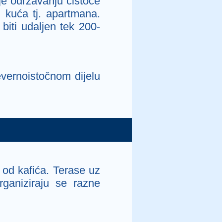
e održavanju čistoće
 kuća tj. apartmana.
 biti udaljen tek 200-
vernoistočnom dijelu
od kafića. Terase uz
rganiziraju se razne