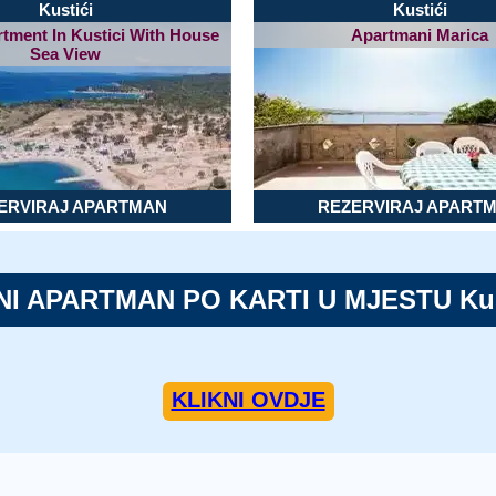
Kustići
Kustići
rtment In Kustici With House
Apartmani Marica
Sea View
ERVIRAJ APARTMAN
REZERVIRAJ APART
NI APARTMAN PO KARTI U MJESTU Ku
KLIKNI OVDJE