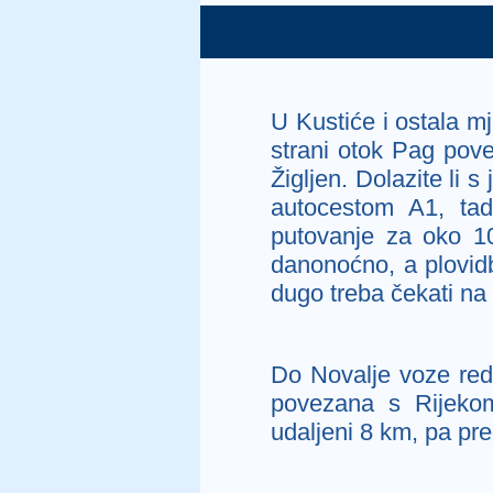
U Kustiće i ostala m
strani otok Pag pov
Žigljen. Dolazite li s
autocestom A1, tada
putovanje za oko 10
danonoćno, a plovidb
dugo treba čekati na 
Do Novalje voze redo
povezana s Rijekom
udaljeni 8 km, pa pr