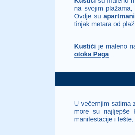
Kustići
su maleno mj
na svojim plažama, 
Ovdje su
apartmani
tinjak metara od plaž
Kustići
je maleno na
otoka Paga
...
U večernjim satima 
more su najljepše k
manifestacije i fešte,