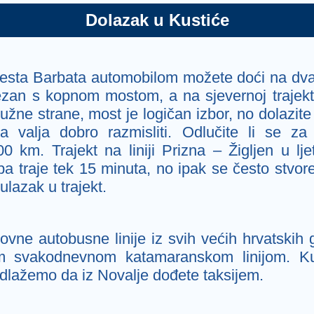
Dolazak u Kustiće
jesta Barbata automobilom možete doći na dva
ezan s kopnom mostom, a na sjevernoj trajekt
 južne strane, most je logičan izbor, no dolazite
 valja dobro razmisliti. Odlučite li se za 
0 km. Trajekt na liniji Prizna – Žigljen u lj
a traje tek 15 minuta, no ipak se često stvo
ulazak u trajekt.
vne autobusne linije iz svih većih hrvatskih 
 svakodnevnom katamaranskom linijom. Ku
edlažemo da iz Novalje dođete taksijem.