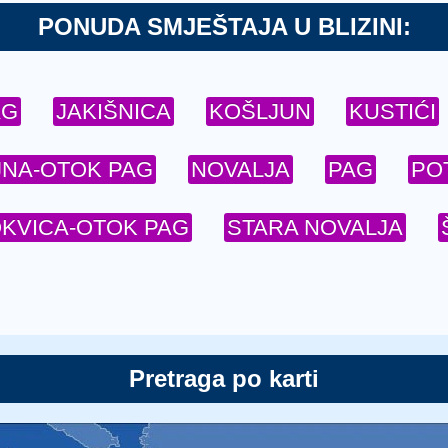
PONUDA SMJEŠTAJA U BLIZINI:
AG
JAKIŠNICA
KOŠLJUN
KUSTIĆI
JNA-OTOK PAG
NOVALJA
PAG
PO
KVICA-OTOK PAG
STARA NOVALJA
Pretraga po karti