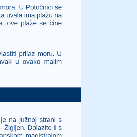
u mora. U Potočnici se
ka uvala ima plažu na
a, ove plaže se čine
astiti prilaz moru. U
oravak u ovako malim
e na južnoj strani s
igljen. Dolazite li s
adranskom magistralom