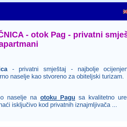
CA - otok Pag - privatni smješt
i apartmani
ica
- privatni smještaj - najbolje ocijenjen
no naselje kao stvoreno za obiteljski turizam.
o naselje na
otoku Pagu
sa kvalitetno ur
ći isključivo kod privatnih iznajmljivača ...