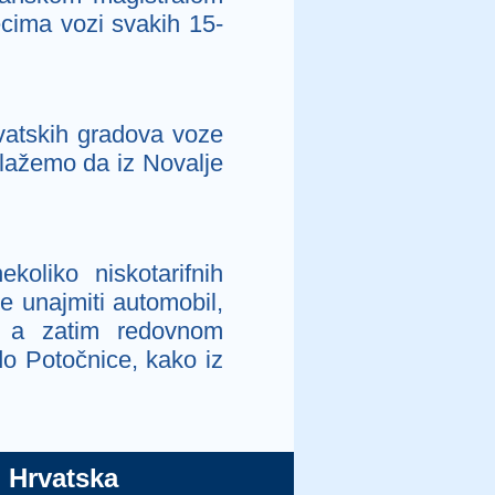
secima vozi svakih 15-
rvatskih gradova voze
lažemo da iz Novalje
oliko niskotarifnih
e unajmiti automobil,
, a zatim redovnom
do Potočnice, kako iz
 Hrvatska