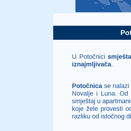
Pot
U Potočnici
smješt
iznajmljivača
.
Potočnica
se nalazi
Novalje i Luna. Od
smještaj u apartmani
koje žele provesti o
razliku od istočnog di