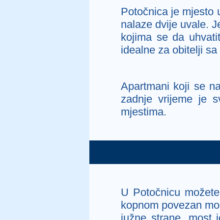
Potočnica je mjesto u
nalaze dvije uvale. 
kojima se da uhvati
idealne za obitelji s
Apartmani koji se na
zadnje vrijeme je s
mjestima.
U Potočnicu možete 
kopnom povezan mosto
južne strane, most j