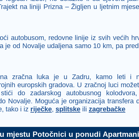
rajekt na liniji Prizna – Žigljen u ljetnim mje
doći autobusom, redovne linije iz svih većih h
ca je od Novalje udaljena samo 10 km, pa pred
na zračna luka je u Zadru, kamo leti i nek
brojnih europskih gradova. U zračnoj luci možet
 stići do zadarskog autobusnog kolodvora
o Novalje. Moguća je organizacija transfera 
, tako i iz
riječke
,
splitske
ili
zagrebačke
 u mjestu Potočnici u ponudi Apartmani