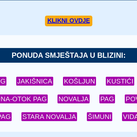
KLIKNI OVDJE
PONUDA SMJEŠTAJA U BLIZINI:
AG
JAKIŠNICA
KOŠLJUN
KUSTIĆI
JNA-OTOK PAG
NOVALJA
PAG
PO
PAG
STARA NOVALJA
ŠIMUNI
VIDA