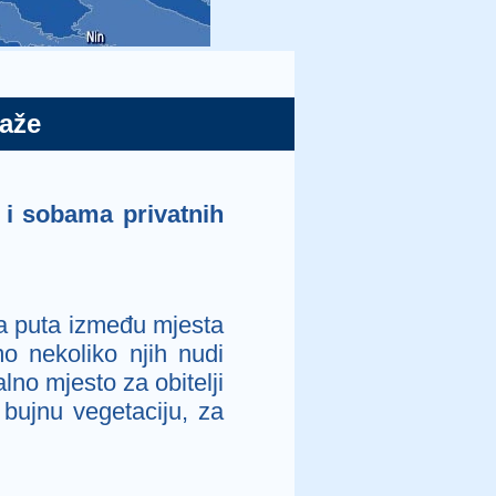
laže
i sobama privatnih
a puta između mjesta
 nekoliko njih nudi
no mjesto za obitelji
 bujnu vegetaciju, za