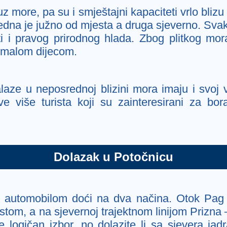
z more, pa su i smještajni kapaciteti vrlo bliz
Jedna je južno od mjesta a druga sjeverno. Sva
ti i pravog prirodnog hlada. Zbog plitkog mor
a malom dijecom.
laze u neposrednoj blizini mora imaju i svoj vl
ve više turista koji su zainteresirani za b
Dolazak u Potočnicu
automobilom doći na dva načina. Otok Pag j
m, a na sjevernoj trajektnom linijom Prizna – Ž
e logičan izbor, no dolazite li sa sjevera j