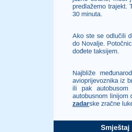
predlažemo trajekt. T
30 minuta.
Ako ste se odlučili 
do Novalje. Potočni
dođete taksijem.
Najbliže međunarod
avioprijevoznika iz 
ili pak autobusom
autobusnom linijom d
zadar
ske zračne luke
Smještaj