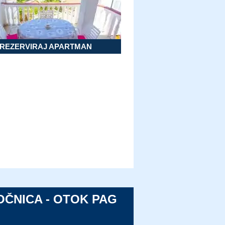
REZERVIRAJ APARTMAN
OČNICA - OTOK PAG